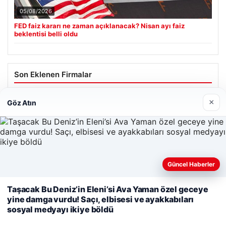
05/08/2026
FED faiz kararı ne zaman açıklanacak? Nisan ayı faiz
beklentisi belli oldu
Son Eklenen Firmalar
Cengiz Sigorta
×
Göz Atın
23/06/2026
Güncel Haberler
Web sitemizi nasıl kullandığınızı daha iyi anlayabilmek,
deneyiminizi kişiselleştirmek ve geliştirmek amacıyla çerezler
Taşacak Bu Deniz’in Eleni’si Ava Yaman özel geceye
© 2026 Renkli Yazı – Güncel Haberler
kullanıyoruz.
Çerez Politikamız
yine damga vurdu! Saçı, elbisesi ve ayakkabıları
sosyal medyayı ikiye böldü
Tercüme Bürosu
|
Malta Dil Okulu
|
lemagrup.com.tr
Reddet
Kabul Et
to
scort
scort
scort
iriş
ort
zle
scort
scort
scort
 escort
ort
io
kalı escort
anbul escort
avcılar escort
avcılar escort
avcılar escort