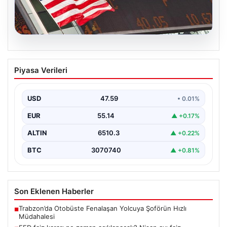
05.08.2026
FED faiz kararı ne zaman açıklanacak?
Piyasa Verileri
Nisan ayı faiz beklentisi belli oldu
USD
47.59
• 0.01%
EUR
55.14
▲ +0.17%
ALTIN
6510.3
▲ +0.22%
BTC
3070740
▲ +0.81%
Son Eklenen Haberler
Trabzon’da Otobüste Fenalaşan Yolcuya Şoförün Hızlı
■
Müdahalesi