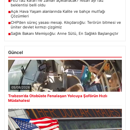
FED faiz kararı ne zaman açıklanacak? Nisan ayı faiz
■
beklentisi belli oldu
Açık Hava Yaşam alanlarında Kalite ve bahçe mutfağı
■
Çözümleri
CHP’den süreç yasası mesajı. Kılıçdaroğlu: Terörün bitmesi ve
■
üniter devlet kırmızı çizgimiz
Sağlık Bakanı Memişoğlu: Anne Sütü, En Sağlıklı Başlangıçtır
■
Güncel
05/08/2026
Trabzon’da Otobüste Fenalaşan Yolcuya Şoförün Hızlı
Müdahalesi