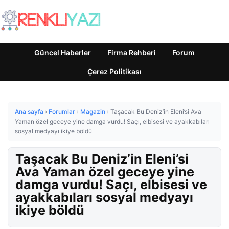
Güncel Haberler
Firma Rehberi
Forum
Çerez Politikası
Ana sayfa
›
Forumlar
›
Magazin
›
Taşacak Bu Deniz’in Eleni’si Ava
Yaman özel geceye yine damga vurdu! Saçı, elbisesi ve ayakkabıları
sosyal medyayı ikiye böldü
Taşacak Bu Deniz’in Eleni’si
Ava Yaman özel geceye yine
damga vurdu! Saçı, elbisesi ve
ayakkabıları sosyal medyayı
ikiye böldü