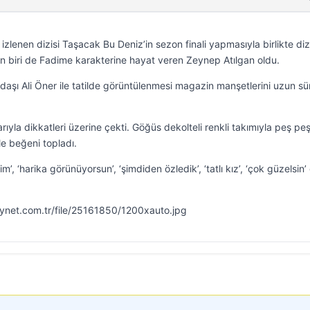
 izlenen dizisi Taşacak Bu Deniz’in sezon finali yapmasıyla birlikte diz
rden biri de Fadime karakterine hayat veren Zeynep Atılgan oldu.
adaşı Ali Öner ile tatilde görüntülenmesi magazin manşetlerini uzun sü
ıyla dikkatleri üzerine çekti. Göğüs dekolteli renkli takımıyla peş pe
yle beğeni topladı.
, ‘harika görünüyorsun’, ‘şimdiden özledik’, ‘tatlı kız’, ‘çok güzelsin’ 
mynet.com.tr/file/25161850/1200xauto.jpg