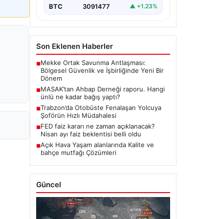
BTC
3091477
▲ +1.23%
Son Eklenen Haberler
Mekke Ortak Savunma Antlaşması:
■
Bölgesel Güvenlik ve İşbirliğinde Yeni Bir
Dönem
MASAK’tan Ahbap Derneği raporu. Hangi
■
ünlü ne kadar bağış yaptı?
Trabzon’da Otobüste Fenalaşan Yolcuya
■
Şoförün Hızlı Müdahalesi
FED faiz kararı ne zaman açıklanacak?
■
Nisan ayı faiz beklentisi belli oldu
Açık Hava Yaşam alanlarında Kalite ve
■
bahçe mutfağı Çözümleri
Güncel