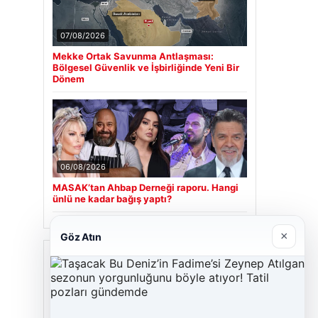
07/08/2026
Mekke Ortak Savunma Antlaşması:
Bölgesel Güvenlik ve İşbirliğinde Yeni Bir
Dönem
06/08/2026
MASAK’tan Ahbap Derneği raporu. Hangi
ünlü ne kadar bağış yaptı?
×
Göz Atın
Son Eklenen Firmalar
Cengiz Sigorta
23/06/2026