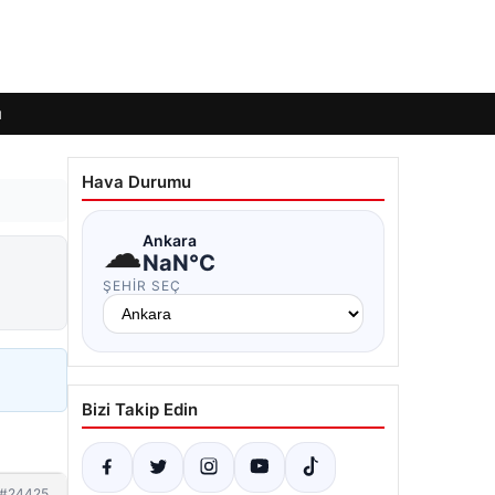
ı
Hava Durumu
☁
Ankara
NaN°C
ŞEHIR SEÇ
Bizi Takip Edin
#24425