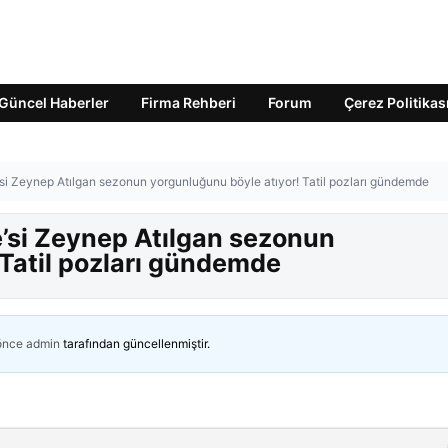
Güncel Haberler
Firma Rehberi
Forum
Çerez Politikas
si Zeynep Atılgan sezonun yorgunluğunu böyle atıyor! Tatil pozları gündemde
’si Zeynep Atılgan sezonun
 Tatil pozları gündemde
 önce
admin
tarafından güncellenmiştir.