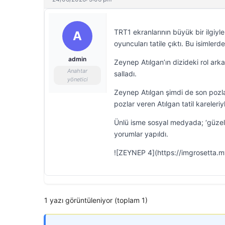
TRT1 ekranlarının büyük bir ilgiyle
A
oyuncuları tatile çıktı. Bu isimle
admin
Zeynep Atılgan’ın dizideki rol ark
Anahtar
salladı.
yönetici
Zeynep Atılgan şimdi de son pozlar
pozlar veren Atılgan tatil kareleri
Ünlü isme sosyal medyada; ‘güzelim’
yorumlar yapıldı.
![ZEYNEP 4](https://imgrosetta.
1 yazı görüntüleniyor (toplam 1)