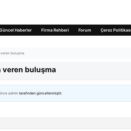
Güncel Haberler
Firma Rehberi
Forum
Çerez Politikas
 veren buluşma
m veren buluşma
 önce
admin
tarafından güncellenmiştir.