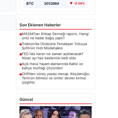
BTC
3053964
▼ -0.56%
Son Eklenen Haberler
MASAK’tan Ahbap Derneği raporu. Hangi
■
ünlü ne kadar bağış yaptı?
Trabzon’da Otobüste Fenalaşan Yolcuya
■
Şoförün Hızlı Müdahalesi
FED faiz kararı ne zaman açıklanacak?
■
Nisan ayı faiz beklentisi belli oldu
Açık Hava Yaşam alanlarında Kalite ve
■
bahçe mutfağı Çözümleri
CHP’den süreç yasası mesajı. Kılıçdaroğlu:
■
Terörün bitmesi ve üniter devlet kırmızı
çizgimiz
Güncel