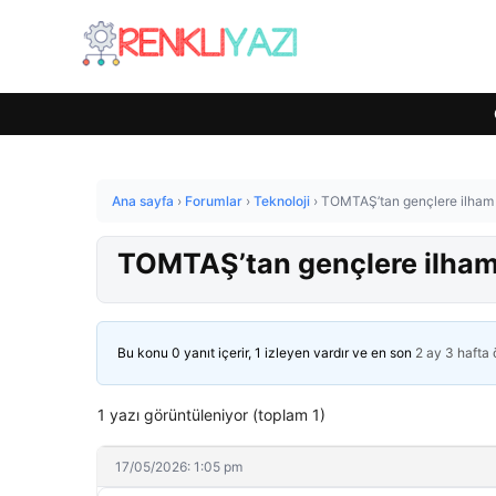
Ana sayfa
›
Forumlar
›
Teknoloji
›
TOMTAŞ’tan gençlere ilham
TOMTAŞ’tan gençlere ilha
Bu konu 0 yanıt içerir, 1 izleyen vardır ve en son
2 ay 3 hafta
1 yazı görüntüleniyor (toplam 1)
17/05/2026: 1:05 pm