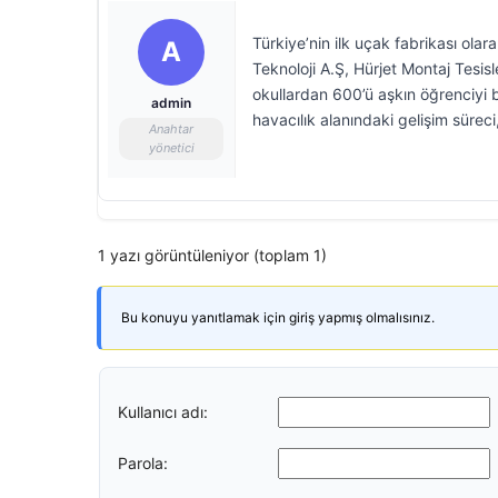
Türkiye’nin ilk uçak fabrikası ol
A
Teknoloji A.Ş, Hürjet Montaj Tesis
okullardan 600’ü aşkın öğrenciyi b
admin
havacılık alanındaki gelişim süreci
Anahtar
yönetici
1 yazı görüntüleniyor (toplam 1)
Bu konuyu yanıtlamak için giriş yapmış olmalısınız.
Kullanıcı adı:
Parola: