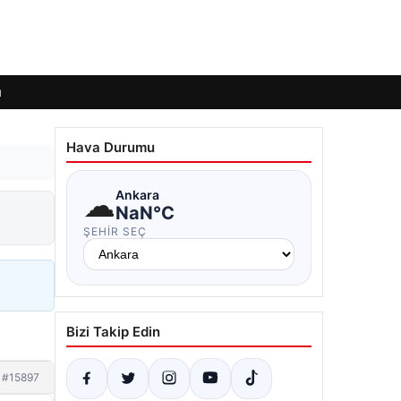
ı
Hava Durumu
☁
Ankara
NaN°C
ŞEHIR SEÇ
Bizi Takip Edin
#15897