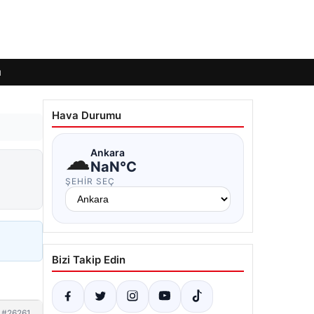
ı
Hava Durumu
☁
Ankara
NaN°C
ŞEHIR SEÇ
Bizi Takip Edin
#26261