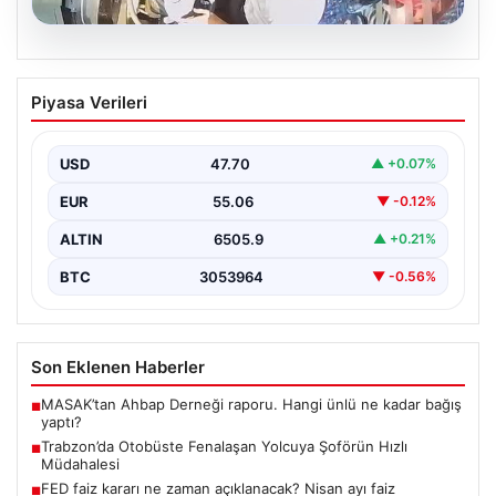
05.08.2026
Trabzon’da Otobüste Fenalaşan
Piyasa Verileri
Yolcuya Şoförün Hızlı Müdahalesi
Trabzon'da halk otobüsünde aniden rahatsızlanan 76
yaşındaki yolcu Hasan Öner’in hayatı, şoför Sinan
USD
47.70
▲ +0.07%
Erdoğan’ın…
EUR
55.06
▼ -0.12%
ALTIN
6505.9
▲ +0.21%
BTC
3053964
▼ -0.56%
Son Eklenen Haberler
MASAK’tan Ahbap Derneği raporu. Hangi ünlü ne kadar bağış
■
yaptı?
Trabzon’da Otobüste Fenalaşan Yolcuya Şoförün Hızlı
■
Müdahalesi
FED faiz kararı ne zaman açıklanacak? Nisan ayı faiz
■