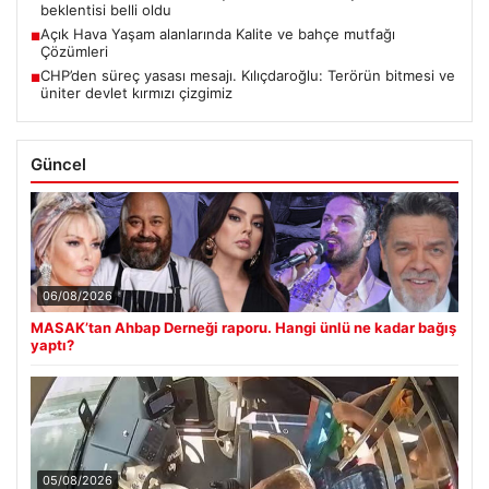
beklentisi belli oldu
Açık Hava Yaşam alanlarında Kalite ve bahçe mutfağı
■
Çözümleri
CHP’den süreç yasası mesajı. Kılıçdaroğlu: Terörün bitmesi ve
■
üniter devlet kırmızı çizgimiz
Güncel
06/08/2026
MASAK’tan Ahbap Derneği raporu. Hangi ünlü ne kadar bağış
yaptı?
05/08/2026