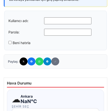
Kullanıcı adı:
Parola:
Beni hatırla
Paylaş:
Hava Durumu
☁
Ankara
NaN°C
ŞEHIR SEÇ