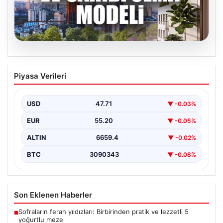
09.08.2026
DAP Yapı’dan Yenilikçi Kendi Kendini
Piyasa Verileri
Ödeyen Ev Modeli: Emlak Konut
Güvencesi ile Ataşehir 173’te Sessiz
Lüks Yaşam
USD
47.71
▼ -0.03%
Gayrimenkul sektöründe özgün ve yenilikçi projeleriyle
EUR
55.20
▼ -0.05%
ön plana çıkan DAP Gayrimenkul Geliştirme, sektörde
devrim…
ALTIN
6659.4
▼ -0.02%
BTC
3090343
▼ -0.08%
Son Eklenen Haberler
Sofraların ferah yıldızları: Birbirinden pratik ve lezzetli 5
■
yoğurtlu meze