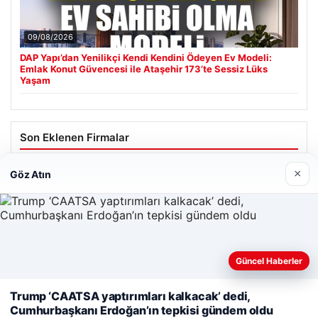
09/08/2026
DAP Yapı’dan Yenilikçi Kendi Kendini Ödeyen Ev Modeli:
Emlak Konut Güvencesi ile Ataşehir 173’te Sessiz Lüks
Yaşam
Son Eklenen Firmalar
Cengiz Sigorta
×
Göz Atın
23/06/2026
Web sitemizi nasıl kullandığınızı daha iyi anlayabilmek,
Güncel Haberler
deneyiminizi kişiselleştirmek ve geliştirmek amacıyla çerezler
kullanıyoruz.
Çerez Politikamız
Trump ‘CAATSA yaptırımları kalkacak’ dedi,
© 2026 Renkli Yazı – Güncel Haberler
Cumhurbaşkanı Erdoğan’ın tepkisi gündem oldu
Reddet
Kabul Et