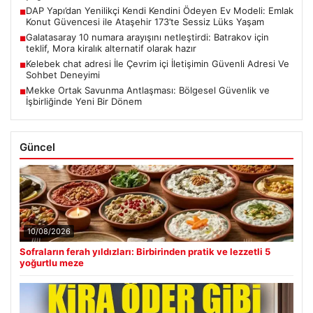
DAP Yapı’dan Yenilikçi Kendi Kendini Ödeyen Ev Modeli: Emlak
■
Konut Güvencesi ile Ataşehir 173’te Sessiz Lüks Yaşam
Galatasaray 10 numara arayışını netleştirdi: Batrakov için
■
teklif, Mora kiralık alternatif olarak hazır
Kelebek chat adresi İle Çevrim içi İletişimin Güvenli Adresi Ve
■
Sohbet Deneyimi
Mekke Ortak Savunma Antlaşması: Bölgesel Güvenlik ve
■
İşbirliğinde Yeni Bir Dönem
Güncel
10/08/2026
Sofraların ferah yıldızları: Birbirinden pratik ve lezzetli 5
yoğurtlu meze