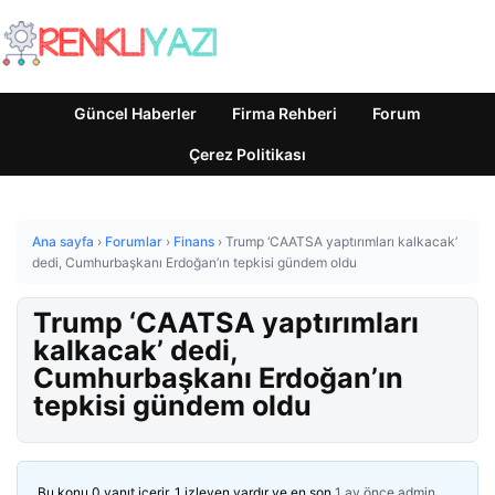
Güncel Haberler
Firma Rehberi
Forum
Çerez Politikası
Ana sayfa
›
Forumlar
›
Finans
›
Trump ‘CAATSA yaptırımları kalkacak’
dedi, Cumhurbaşkanı Erdoğan’ın tepkisi gündem oldu
Trump ‘CAATSA yaptırımları
kalkacak’ dedi,
Cumhurbaşkanı Erdoğan’ın
tepkisi gündem oldu
Bu konu 0 yanıt içerir, 1 izleyen vardır ve en son
1 ay önce
admin