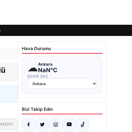
ı
Hava Durumu
☁
Ankara
dü
NaN°C
ŞEHIR SEÇ
Bizi Takip Edin
#15707