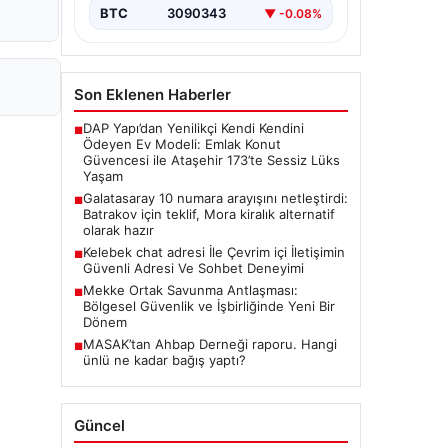
BTC
3090343
▼ -0.08%
Son Eklenen Haberler
DAP Yapı’dan Yenilikçi Kendi Kendini
■
Ödeyen Ev Modeli: Emlak Konut
Güvencesi ile Ataşehir 173’te Sessiz Lüks
Yaşam
Galatasaray 10 numara arayışını netleştirdi:
■
Batrakov için teklif, Mora kiralık alternatif
olarak hazır
Kelebek chat adresi İle Çevrim içi İletişimin
■
Güvenli Adresi Ve Sohbet Deneyimi
Mekke Ortak Savunma Antlaşması:
■
Bölgesel Güvenlik ve İşbirliğinde Yeni Bir
Dönem
MASAK’tan Ahbap Derneği raporu. Hangi
■
ünlü ne kadar bağış yaptı?
Güncel