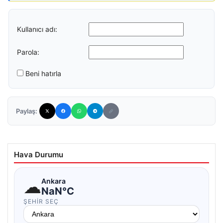
Kullanıcı adı:
Parola:
Beni hatırla
Paylaş:
Hava Durumu
☁
Ankara
NaN°C
ŞEHIR SEÇ