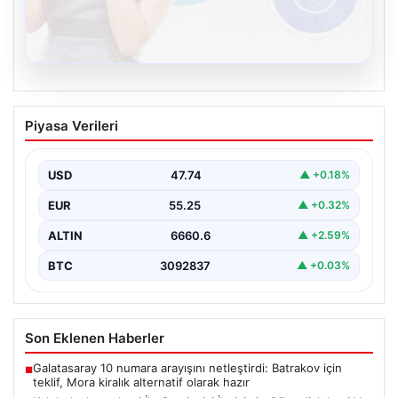
08.08.2026
Kelebek chat adresi İle Çevrim içi
Piyasa Verileri
İletişimin Güvenli Adresi Ve Sohbet
Deneyimi
USD
47.74
▲ +0.18%
Sanal çağında bireylerin kaliteli bir tarzda irtibat kurması
kritik bir önem ifade etmektedir. Halen…
EUR
55.25
▲ +0.32%
ALTIN
6660.6
▲ +2.59%
BTC
3092837
▲ +0.03%
Son Eklenen Haberler
Galatasaray 10 numara arayışını netleştirdi: Batrakov için
■
teklif, Mora kiralık alternatif olarak hazır