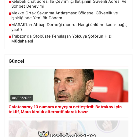
Kelebek chat adresi İle Çevrim içi İletişimin Güvenli Adresi Ve
■
Sohbet Deneyimi
Mekke Ortak Savunma Antlaşması: Bölgesel Güvenlik ve
■
İşbirliğinde Yeni Bir Dönem
MASAK’tan Ahbap Derneği raporu. Hangi ünlü ne kadar bağış
■
yaptı?
Trabzon’da Otobüste Fenalaşan Yolcuya Şoförün Hızlı
■
Müdahalesi
Güncel
08/08/2026
Galatasaray 10 numara arayışını netleştirdi: Batrakov için
teklif, Mora kiralık alternatif olarak hazır