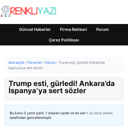
Güncel Haberler
Firma Rehberi
Forum
Çerez Politikası
Ana sayfa
›
Forumlar
›
Dünya
›
Trump esti, gürledi! Ankara’da
İspanya’ya sert sözler
Trump esti, gürledi! Ankara’da
İspanya’ya sert sözler
Bu konu 0 yanıt içerir, 1 izleyen vardır ve en son
1 ay önce
admin
tarafından güncellenmiştir.