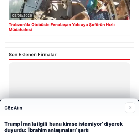
05/08/2026
Trabzon’da Otobüste Fenalaşan Yolcuya Şoförün Hızlı
Müdahalesi
Son Eklenen Firmalar
Hastaş Beton
26/05/2026
×
Göz Atın
Web sitemizi nasıl kullandığınızı daha iyi anlayabilmek,
deneyiminizi kişiselleştirmek ve geliştirmek amacıyla çerezler
kullanıyoruz.
Çerez Politikamız
Trump İran’la ilgili ‘bunu kimse istemiyor’ diyerek
© 2026 Renkli Yazı – Güncel Haberler
duyurdu: ‘İbrahim anlaşmaları’ şartı
Reddet
Kabul Et
Tercüme Bürosu
|
Malta Dil Okulu
|
lemagrup.com.tr