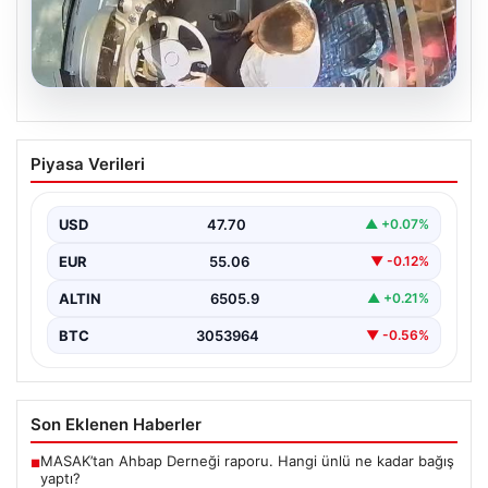
05.08.2026
Trabzon’da Otobüste Fenalaşan
Piyasa Verileri
Yolcuya Şoförün Hızlı Müdahalesi
Trabzon'da halk otobüsünde aniden rahatsızlanan 76
yaşındaki yolcu Hasan Öner’in hayatı, şoför Sinan
USD
47.70
▲ +0.07%
Erdoğan’ın…
EUR
55.06
▼ -0.12%
ALTIN
6505.9
▲ +0.21%
BTC
3053964
▼ -0.56%
Son Eklenen Haberler
MASAK’tan Ahbap Derneği raporu. Hangi ünlü ne kadar bağış
■
yaptı?