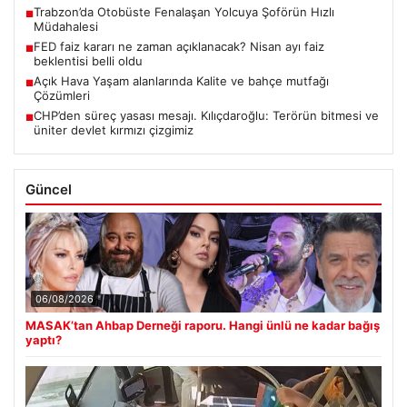
Trabzon’da Otobüste Fenalaşan Yolcuya Şoförün Hızlı
■
Müdahalesi
FED faiz kararı ne zaman açıklanacak? Nisan ayı faiz
■
beklentisi belli oldu
Açık Hava Yaşam alanlarında Kalite ve bahçe mutfağı
■
Çözümleri
CHP’den süreç yasası mesajı. Kılıçdaroğlu: Terörün bitmesi ve
■
üniter devlet kırmızı çizgimiz
Güncel
06/08/2026
MASAK’tan Ahbap Derneği raporu. Hangi ünlü ne kadar bağış
yaptı?