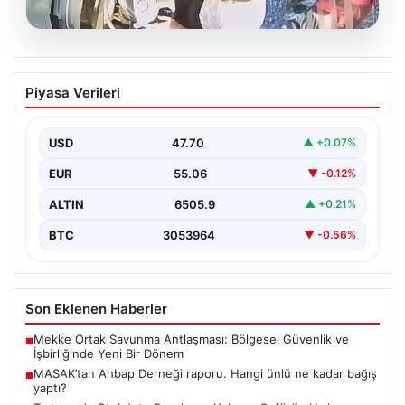
05.08.2026
Trabzon’da Otobüste Fenalaşan
Piyasa Verileri
Yolcuya Şoförün Hızlı Müdahalesi
Trabzon'da halk otobüsünde aniden rahatsızlanan 76
yaşındaki yolcu Hasan Öner’in hayatı, şoför Sinan
USD
47.70
▲ +0.07%
Erdoğan’ın…
EUR
55.06
▼ -0.12%
ALTIN
6505.9
▲ +0.21%
BTC
3053964
▼ -0.56%
Son Eklenen Haberler
Mekke Ortak Savunma Antlaşması: Bölgesel Güvenlik ve
■
İşbirliğinde Yeni Bir Dönem
MASAK’tan Ahbap Derneği raporu. Hangi ünlü ne kadar bağış
■
yaptı?