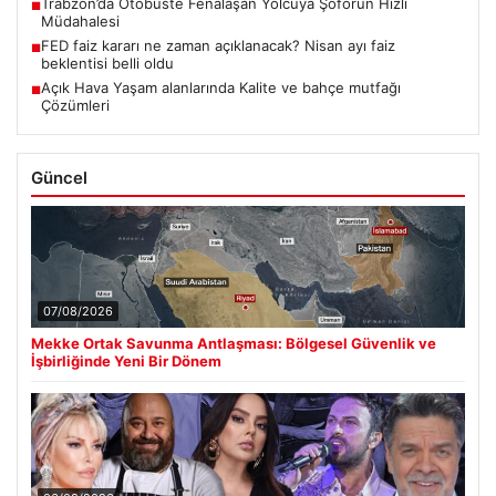
Trabzon’da Otobüste Fenalaşan Yolcuya Şoförün Hızlı
■
Müdahalesi
FED faiz kararı ne zaman açıklanacak? Nisan ayı faiz
■
beklentisi belli oldu
Açık Hava Yaşam alanlarında Kalite ve bahçe mutfağı
■
Çözümleri
Güncel
07/08/2026
Mekke Ortak Savunma Antlaşması: Bölgesel Güvenlik ve
İşbirliğinde Yeni Bir Dönem