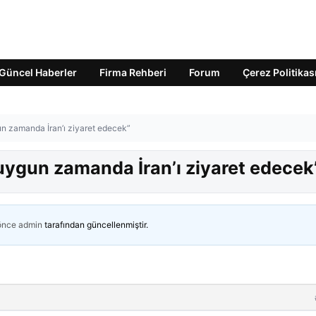
Güncel Haberler
Firma Rehberi
Forum
Çerez Politikas
un zamanda İran’ı ziyaret edecek”
uygun zamanda İran’ı ziyaret edecek
 önce
admin
tarafından güncellenmiştir.