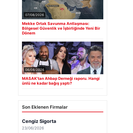
07/08/2026
Mekke Ortak Savunma Antlaşması:
Bölgesel Güvenlik ve İşbirliğinde Yeni Bir
Dönem
06/08/2026
MASAK’tan Ahbap Derneği raporu. Hangi
ünlü ne kadar bağış yaptı?
Son Eklenen Firmalar
Cengiz Sigorta
23/06/2026