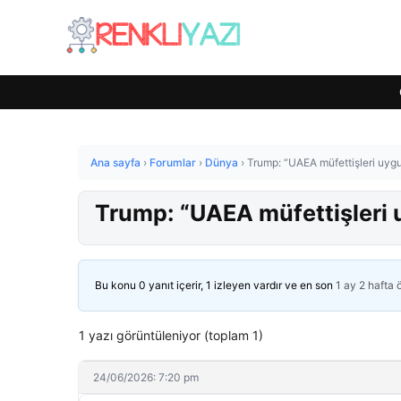
Ana sayfa
›
Forumlar
›
Dünya
›
Trump: “UAEA müfettişleri uyg
Trump: “UAEA müfettişleri 
Bu konu 0 yanıt içerir, 1 izleyen vardır ve en son
1 ay 2 hafta
1 yazı görüntüleniyor (toplam 1)
24/06/2026: 7:20 pm