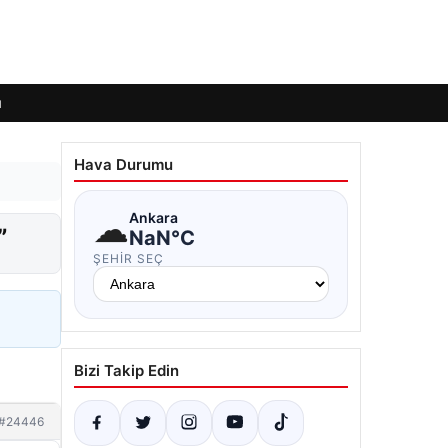
ı
Hava Durumu
☁
Ankara
”
NaN°C
ŞEHIR SEÇ
Bizi Takip Edin
#24446