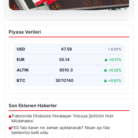
05.08.2026
FED faiz kararı ne zaman açıklanacak?
Piyasa Verileri
Nisan ayı faiz beklentisi belli oldu
USD
47.59
• 0.01%
EUR
55.14
▲ +0.17%
ALTIN
6510.3
▲ +0.22%
BTC
3070740
▲ +0.81%
Son Eklenen Haberler
Trabzon’da Otobüste Fenalaşan Yolcuya Şoförün Hızlı
■
Müdahalesi
FED faiz kararı ne zaman açıklanacak? Nisan ayı faiz
■
beklentisi belli oldu