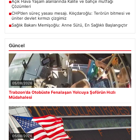
Açık Hava Yaşam alanlarında Kalite ve bahçe mutfağı
■
Çözümleri
CHP’den süreç yasası mesajı. Kılıçdaroğlu: Terörün bitmesi ve
■
üniter devlet kırmızı çizgimiz
Sağlık Bakanı Memişoğlu: Anne Sütü, En Sağlıklı Başlangıçtır
■
Güncel
05/08/2026
Trabzon’da Otobüste Fenalaşan Yolcuya Şoförün Hızlı
Müdahalesi
05/08/2026