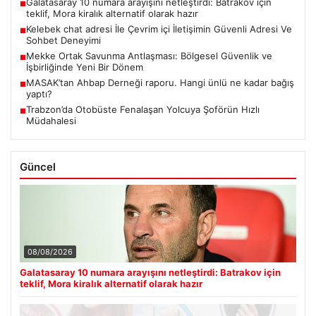
Galatasaray 10 numara arayışını netleştirdi: Batrakov için
■
teklif, Mora kiralık alternatif olarak hazır
Kelebek chat adresi İle Çevrim içi İletişimin Güvenli Adresi Ve
■
Sohbet Deneyimi
Mekke Ortak Savunma Antlaşması: Bölgesel Güvenlik ve
■
İşbirliğinde Yeni Bir Dönem
MASAK’tan Ahbap Derneği raporu. Hangi ünlü ne kadar bağış
■
yaptı?
Trabzon’da Otobüste Fenalaşan Yolcuya Şoförün Hızlı
■
Müdahalesi
Güncel
08/08/2026
Galatasaray 10 numara arayışını netleştirdi: Batrakov için
teklif, Mora kiralık alternatif olarak hazır