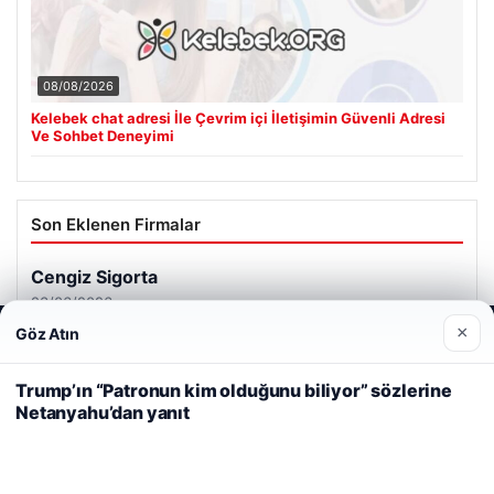
08/08/2026
Kelebek chat adresi İle Çevrim içi İletişimin Güvenli Adresi
Ve Sohbet Deneyimi
Son Eklenen Firmalar
Cengiz Sigorta
23/06/2026
×
Göz Atın
Web sitemizi nasıl kullandığınızı daha iyi anlayabilmek,
deneyiminizi kişiselleştirmek ve geliştirmek amacıyla çerezler
kullanıyoruz.
Çerez Politikamız
Trump’ın “Patronun kim olduğunu biliyor” sözlerine
Netanyahu’dan yanıt
Reddet
Kabul Et
© 2026 Renkli Yazı – Güncel Haberler