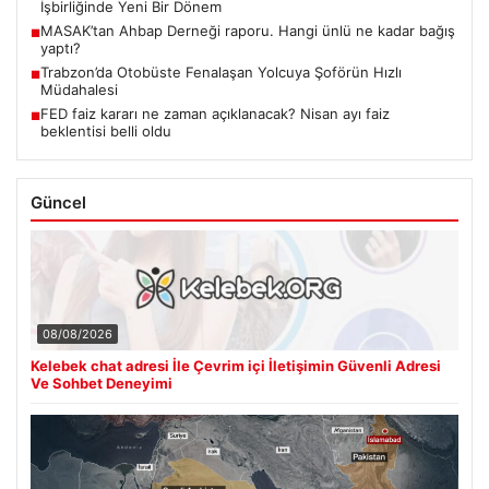
İşbirliğinde Yeni Bir Dönem
MASAK’tan Ahbap Derneği raporu. Hangi ünlü ne kadar bağış
■
yaptı?
Trabzon’da Otobüste Fenalaşan Yolcuya Şoförün Hızlı
■
Müdahalesi
FED faiz kararı ne zaman açıklanacak? Nisan ayı faiz
■
beklentisi belli oldu
Güncel
08/08/2026
Kelebek chat adresi İle Çevrim içi İletişimin Güvenli Adresi
Ve Sohbet Deneyimi