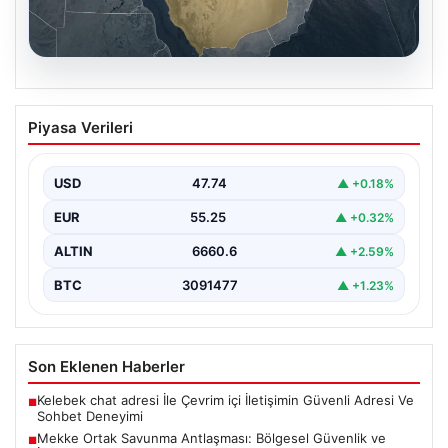
07.08.2026
Mekke Ortak Savunma Antlaşması:
Piyasa Verileri
Bölgesel Güvenlik ve İşbirliğinde Yeni
Bir Dönem
USD
47.74
▲ +0.18%
Türkiye, Suudi Arabistan ve Pakistan arasında
imzalanan Mekke Ortak Savunma Anlaşması, bölgesel
EUR
55.25
▲ +0.32%
ve küresel…
ALTIN
6660.6
▲ +2.59%
BTC
3091477
▲ +1.23%
Son Eklenen Haberler
Kelebek chat adresi İle Çevrim içi İletişimin Güvenli Adresi Ve
■
Sohbet Deneyimi
Mekke Ortak Savunma Antlaşması: Bölgesel Güvenlik ve
■