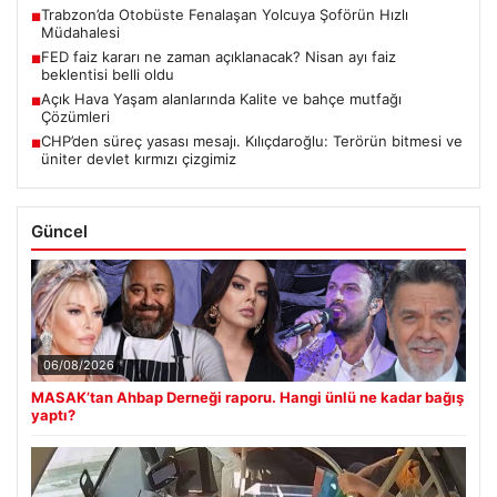
Trabzon’da Otobüste Fenalaşan Yolcuya Şoförün Hızlı
■
Müdahalesi
FED faiz kararı ne zaman açıklanacak? Nisan ayı faiz
■
beklentisi belli oldu
Açık Hava Yaşam alanlarında Kalite ve bahçe mutfağı
■
Çözümleri
CHP’den süreç yasası mesajı. Kılıçdaroğlu: Terörün bitmesi ve
■
üniter devlet kırmızı çizgimiz
Güncel
06/08/2026
MASAK’tan Ahbap Derneği raporu. Hangi ünlü ne kadar bağış
yaptı?