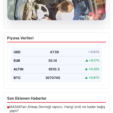
05.08.2026
Trabzon’da Otobüste Fenalaşan
Piyasa Verileri
Yolcuya Şoförün Hızlı Müdahalesi
Trabzon'da halk otobüsünde aniden rahatsızlanan 76
yaşındaki yolcu Hasan Öner’in hayatı, şoför Sinan
USD
47.59
• 0.01%
Erdoğan’ın…
EUR
55.14
▲ +0.17%
ALTIN
6510.3
▲ +0.22%
BTC
3070740
▲ +0.81%
Son Eklenen Haberler
MASAK’tan Ahbap Derneği raporu. Hangi ünlü ne kadar bağış
■
yaptı?