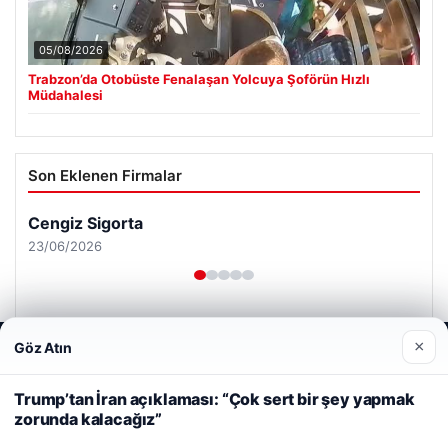
05/08/2026
Trabzon’da Otobüste Fenalaşan Yolcuya Şoförün Hızlı
Müdahalesi
Son Eklenen Firmalar
Cengiz Sigorta
23/06/2026
×
Göz Atın
Web sitemizi nasıl kullandığınızı daha iyi anlayabilmek,
deneyiminizi kişiselleştirmek ve geliştirmek amacıyla çerezler
kullanıyoruz.
Çerez Politikamız
Trump’tan İran açıklaması: “Çok sert bir şey yapmak
© 2026 Renkli Yazı – Güncel Haberler
zorunda kalacağız”
Reddet
Kabul Et
Tercüme Bürosu
|
Malta Dil Okulu
|
lemagrup.com.tr