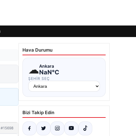
ı
Hava Durumu
☁
Ankara
NaN°C
ŞEHIR SEÇ
Bizi Takip Edin
#15698