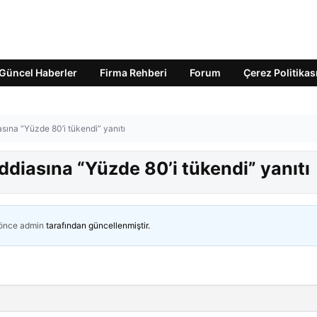
Güncel Haberler
Firma Rehberi
Forum
Çerez Politikas
asına “Yüzde 80’i tükendi” yanıtı
iddiasına “Yüzde 80’i tükendi” yanıtı
 önce
admin
tarafından güncellenmiştir.