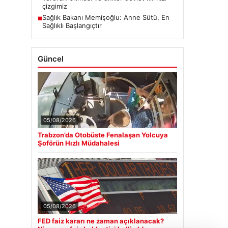
çizgimiz
Sağlık Bakanı Memişoğlu: Anne Sütü, En
■
Sağlıklı Başlangıçtır
Güncel
05/08/2026
Trabzon’da Otobüste Fenalaşan Yolcuya
Şoförün Hızlı Müdahalesi
05/08/2026
FED faiz kararı ne zaman açıklanacak?