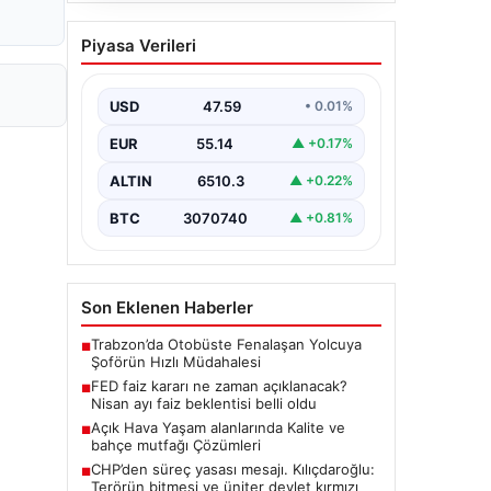
Açık Hava Yaşam
Piyasa Verileri
alanlarında Kalite ve
bahçe mutfağı Çözümleri
USD
47.59
• 0.01%
Günümüzde bahçe sosyal alanlar,
evlerin en değerli alanlarından
EUR
55.14
▲ +0.17%
parçası haline gelmiştir. Doğayla
bütünleşik dinlenmek,…
ALTIN
6510.3
▲ +0.22%
BTC
3070740
▲ +0.81%
Son Eklenen Haberler
Trabzon’da Otobüste Fenalaşan Yolcuya
■
Şoförün Hızlı Müdahalesi
FED faiz kararı ne zaman açıklanacak?
■
Nisan ayı faiz beklentisi belli oldu
Açık Hava Yaşam alanlarında Kalite ve
■
bahçe mutfağı Çözümleri
CHP’den süreç yasası mesajı. Kılıçdaroğlu:
■
Terörün bitmesi ve üniter devlet kırmızı