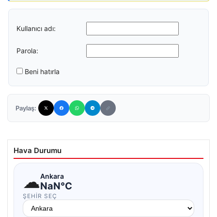
Kullanıcı adı:
Parola:
Beni hatırla
Paylaş:
Hava Durumu
☁
Ankara
NaN°C
ŞEHIR SEÇ