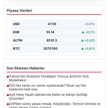
05.08.2026
FED faiz kararı ne zaman açıklanacak?
Piyasa Verileri
Nisan ayı faiz beklentisi belli oldu
USD
47.59
• 0.01%
EUR
55.14
▲ +0.17%
ALTIN
6510.3
▲ +0.22%
BTC
3070740
▲ +0.81%
Son Eklenen Haberler
Trabzon’da Otobüste Fenalaşan Yolcuya Şoförün Hızlı
■
Müdahalesi
FED faiz kararı ne zaman açıklanacak? Nisan ayı faiz
■
beklentisi belli oldu
Açık Hava Yaşam alanlarında Kalite ve bahçe mutfağı
■
Çözümleri
CHP’den süreç yasası mesajı. Kılıçdaroğlu: Terörün bitmesi ve
■
üniter devlet kırmızı çizgimiz