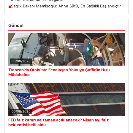
Sağlık Bakanı Memişoğlu: Anne Sütü, En Sağlıklı Başlangıçtır
■
Güncel
05/08/2026
Trabzon’da Otobüste Fenalaşan Yolcuya Şoförün Hızlı
Müdahalesi
05/08/2026
FED faiz kararı ne zaman açıklanacak? Nisan ayı faiz
beklentisi belli oldu