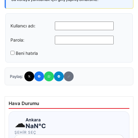
Kullanıcı adı:
Parola:
Beni hatırla
Paylaş:
Hava Durumu
☁
Ankara
NaN°C
ŞEHIR SEÇ