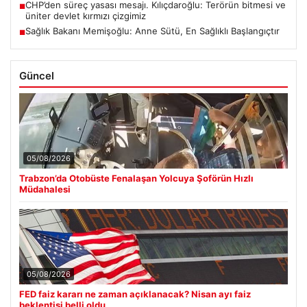
CHP’den süreç yasası mesajı. Kılıçdaroğlu: Terörün bitmesi ve
■
üniter devlet kırmızı çizgimiz
Sağlık Bakanı Memişoğlu: Anne Sütü, En Sağlıklı Başlangıçtır
■
Güncel
05/08/2026
Trabzon’da Otobüste Fenalaşan Yolcuya Şoförün Hızlı
Müdahalesi
05/08/2026
FED faiz kararı ne zaman açıklanacak? Nisan ayı faiz
beklentisi belli oldu