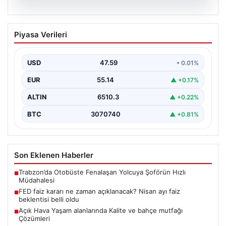
05.08.2026
FED faiz kararı ne zaman açıklanacak?
Piyasa Verileri
Nisan ayı faiz beklentisi belli oldu
USD
47.59
• 0.01%
EUR
55.14
▲ +0.17%
ALTIN
6510.3
▲ +0.22%
BTC
3070740
▲ +0.81%
Son Eklenen Haberler
Trabzon’da Otobüste Fenalaşan Yolcuya Şoförün Hızlı
■
Müdahalesi
FED faiz kararı ne zaman açıklanacak? Nisan ayı faiz
■
beklentisi belli oldu
Açık Hava Yaşam alanlarında Kalite ve bahçe mutfağı
■
Çözümleri