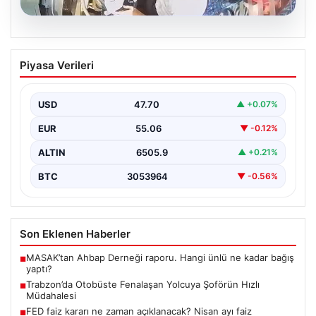
05.08.2026
Trabzon’da Otobüste Fenalaşan
Piyasa Verileri
Yolcuya Şoförün Hızlı Müdahalesi
Trabzon'da halk otobüsünde aniden rahatsızlanan 76
yaşındaki yolcu Hasan Öner’in hayatı, şoför Sinan
USD
47.70
▲ +0.07%
Erdoğan’ın…
EUR
55.06
▼ -0.12%
ALTIN
6505.9
▲ +0.21%
BTC
3053964
▼ -0.56%
Son Eklenen Haberler
MASAK’tan Ahbap Derneği raporu. Hangi ünlü ne kadar bağış
■
yaptı?
Trabzon’da Otobüste Fenalaşan Yolcuya Şoförün Hızlı
■
Müdahalesi
FED faiz kararı ne zaman açıklanacak? Nisan ayı faiz
■