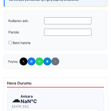
Kullanıcı adı:
Parola:
Beni hatırla
Paylaş:
Hava Durumu
☁
Ankara
NaN°C
ŞEHIR SEÇ