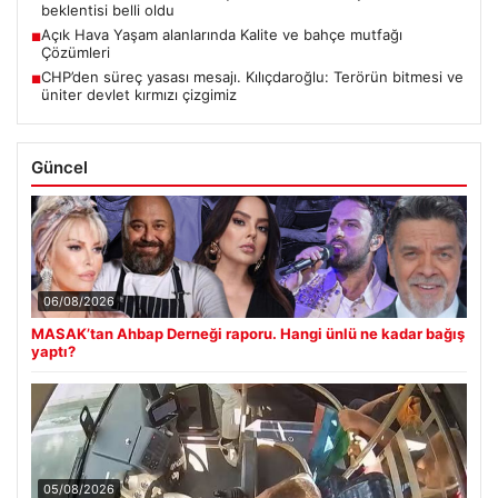
beklentisi belli oldu
Açık Hava Yaşam alanlarında Kalite ve bahçe mutfağı
■
Çözümleri
CHP’den süreç yasası mesajı. Kılıçdaroğlu: Terörün bitmesi ve
■
üniter devlet kırmızı çizgimiz
Güncel
06/08/2026
MASAK’tan Ahbap Derneği raporu. Hangi ünlü ne kadar bağış
yaptı?
05/08/2026