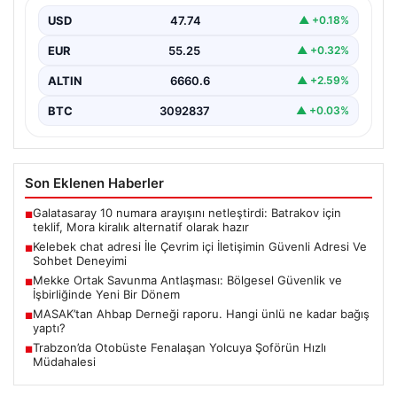
USD
47.74
▲ +0.18%
Sanal çağında bireylerin kaliteli bir tarzda irtibat kurması
kritik bir önem ifade etmektedir. Halen…
EUR
55.25
▲ +0.32%
ALTIN
6660.6
▲ +2.59%
BTC
3092837
▲ +0.03%
Son Eklenen Haberler
Galatasaray 10 numara arayışını netleştirdi: Batrakov için
■
teklif, Mora kiralık alternatif olarak hazır
Kelebek chat adresi İle Çevrim içi İletişimin Güvenli Adresi Ve
■
Sohbet Deneyimi
Mekke Ortak Savunma Antlaşması: Bölgesel Güvenlik ve
■
İşbirliğinde Yeni Bir Dönem
MASAK’tan Ahbap Derneği raporu. Hangi ünlü ne kadar bağış
■
yaptı?
Trabzon’da Otobüste Fenalaşan Yolcuya Şoförün Hızlı
■
Müdahalesi