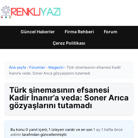
Güncel Haberler
Firma Rehberi
Forum
Çerez Politikası
Ana sayfa
›
Forumlar
›
Magazin
›
Türk sinemasının efsanesi Kadir
İnanır’a veda: Soner Arıca gözyaşlarını tutamadı
Türk sinemasının efsanesi
Kadir İnanır’a veda: Soner Arıca
gözyaşlarını tutamadı
Bu konu 0 yanıt içerir, 1 izleyen vardır ve en son
1 ay 1 hafta önce
admin
tarafından güncellenmiştir.