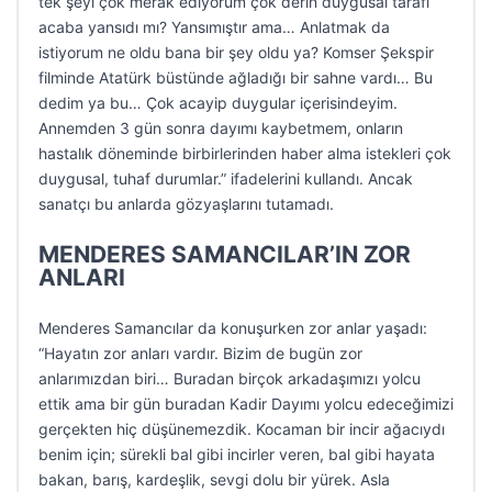
tek şeyi çok merak ediyorum çok derin duygusal tarafı
acaba yansıdı mı? Yansımıştır ama… Anlatmak da
istiyorum ne oldu bana bir şey oldu ya? Komser Şekspir
filminde Atatürk büstünde ağladığı bir sahne vardı… Bu
dedim ya bu… Çok acayip duygular içerisindeyim.
Annemden 3 gün sonra dayımı kaybetmem, onların
hastalık döneminde birbirlerinden haber alma istekleri çok
duygusal, tuhaf durumlar.” ifadelerini kullandı. Ancak
sanatçı bu anlarda gözyaşlarını tutamadı.
MENDERES SAMANCILAR’IN ZOR
ANLARI
Menderes Samancılar da konuşurken zor anlar yaşadı:
“Hayatın zor anları vardır. Bizim de bugün zor
anlarımızdan biri… Buradan birçok arkadaşımızı yolcu
ettik ama bir gün buradan Kadir Dayımı yolcu edeceğimizi
gerçekten hiç düşünemezdik. Kocaman bir incir ağacıydı
benim için; sürekli bal gibi incirler veren, bal gibi hayata
bakan, barış, kardeşlik, sevgi dolu bir yürek. Asla