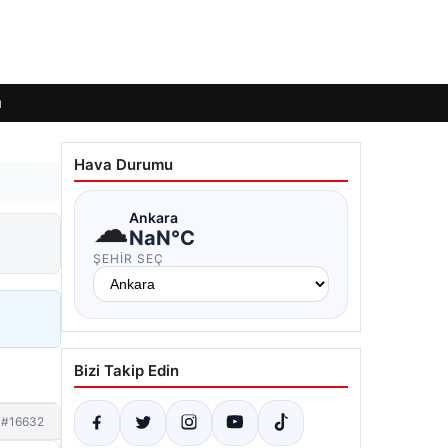
ı
Hava Durumu
☁
Ankara
NaN°C
ŞEHIR SEÇ
Bizi Takip Edin
#16632