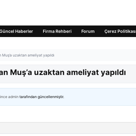
Güncel Haberler
Firma Rehberi
Forum
Çerez Politikas
dan Muş’a uzaktan ameliyat yapıldı
’dan Muş’a uzaktan ameliyat yapıldı
 önce
admin
tarafından güncellenmiştir.