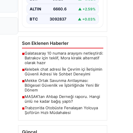
tarzda irtibat kurması kritik bir önem
ifade etmektedir. Halen…
ALTIN
6660.6
▲ +2.59%
BTC
3092837
▲ +0.03%
Son Eklenen Haberler
Galatasaray 10 numara arayışını netleştirdi:
■
Batrakov için teklif, Mora kiralık alternatif
olarak hazır
Kelebek chat adresi İle Çevrim içi İletişimin
■
Güvenli Adresi Ve Sohbet Deneyimi
Mekke Ortak Savunma Antlaşması:
■
Bölgesel Güvenlik ve İşbirliğinde Yeni Bir
Dönem
MASAK’tan Ahbap Derneği raporu. Hangi
■
ünlü ne kadar bağış yaptı?
Trabzon’da Otobüste Fenalaşan Yolcuya
■
Şoförün Hızlı Müdahalesi
Güncel