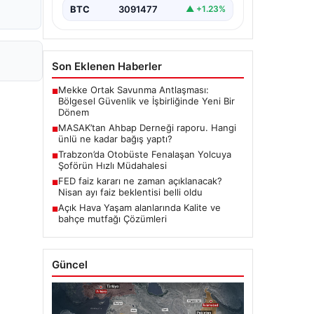
BTC
3091477
▲ +1.23%
Son Eklenen Haberler
Mekke Ortak Savunma Antlaşması:
■
Bölgesel Güvenlik ve İşbirliğinde Yeni Bir
Dönem
MASAK’tan Ahbap Derneği raporu. Hangi
■
ünlü ne kadar bağış yaptı?
Trabzon’da Otobüste Fenalaşan Yolcuya
■
Şoförün Hızlı Müdahalesi
FED faiz kararı ne zaman açıklanacak?
■
Nisan ayı faiz beklentisi belli oldu
Açık Hava Yaşam alanlarında Kalite ve
■
bahçe mutfağı Çözümleri
Güncel