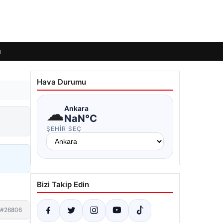
ı
Hava Durumu
☁
Ankara
NaN°C
ŞEHIR SEÇ
Bizi Takip Edin
#26806