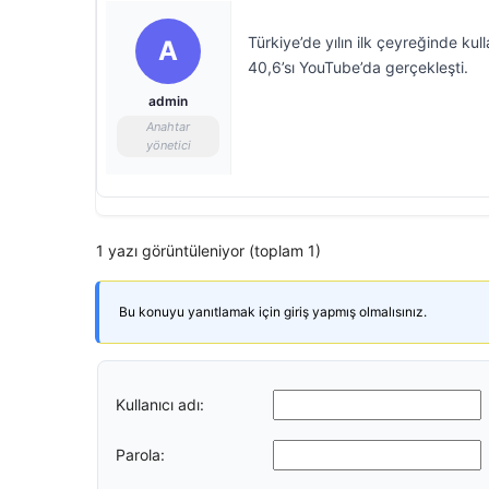
Türkiye’de yılın ilk çeyreğinde kul
A
40,6’sı YouTube’da gerçekleşti.
admin
Anahtar
yönetici
1 yazı görüntüleniyor (toplam 1)
Bu konuyu yanıtlamak için giriş yapmış olmalısınız.
Kullanıcı adı:
Parola: