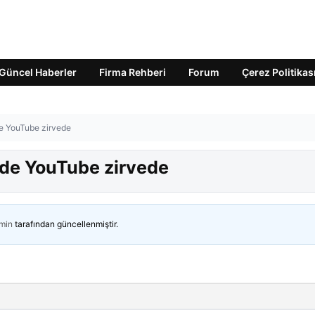
Güncel Haberler
Firma Rehberi
Forum
Çerez Politikas
nde YouTube zirvede
inde YouTube zirvede
min
tarafından güncellenmiştir.