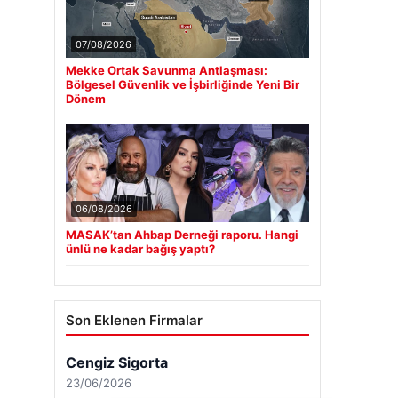
07/08/2026
Mekke Ortak Savunma Antlaşması:
Bölgesel Güvenlik ve İşbirliğinde Yeni Bir
Dönem
06/08/2026
MASAK’tan Ahbap Derneği raporu. Hangi
ünlü ne kadar bağış yaptı?
Son Eklenen Firmalar
Cengiz Sigorta
23/06/2026