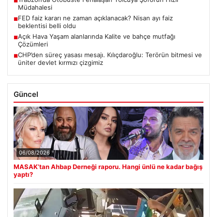
■
Müdahalesi
FED faiz kararı ne zaman açıklanacak? Nisan ayı faiz
■
beklentisi belli oldu
Açık Hava Yaşam alanlarında Kalite ve bahçe mutfağı
■
Çözümleri
CHP’den süreç yasası mesajı. Kılıçdaroğlu: Terörün bitmesi ve
■
üniter devlet kırmızı çizgimiz
Güncel
06/08/2026
MASAK’tan Ahbap Derneği raporu. Hangi ünlü ne kadar bağış
yaptı?