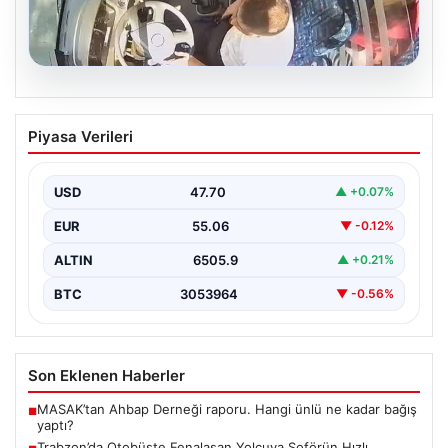
05.08.2026
Trabzon’da Otobüste Fenalaşan
Piyasa Verileri
Yolcuya Şoförün Hızlı Müdahalesi
Trabzon'da halk otobüsünde aniden rahatsızlanan 76
yaşındaki yolcu Hasan Öner’in hayatı, şoför Sinan
USD
47.70
▲ +0.07%
Erdoğan’ın…
EUR
55.06
▼ -0.12%
ALTIN
6505.9
▲ +0.21%
BTC
3053964
▼ -0.56%
Son Eklenen Haberler
MASAK’tan Ahbap Derneği raporu. Hangi ünlü ne kadar bağış
■
yaptı?
Trabzon’da Otobüste Fenalaşan Yolcuya Şoförün Hızlı