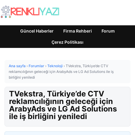
Güncel Haberler
Firma Rehberi
Forum
Çerez Politikası
Ana sayfa
›
Forumlar
›
Teknoloji
›
TVekstra, Türkiye’de CTV
reklamcılığının geleceği için ArabyAds ve LG Ad Solutions ile iş
birliğini yeniledi
TVekstra, Türkiye’de CTV
reklamcılığının geleceği için
ArabyAds ve LG Ad Solutions
ile iş birliğini yeniledi