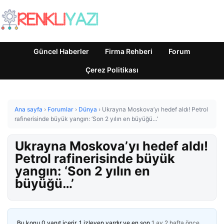
Güncel Haberler
Firma Rehberi
Forum
Çerez Politikası
Ana sayfa
›
Forumlar
›
Dünya
›
Ukrayna Moskova’yı hedef aldı! Petrol
rafinerisinde büyük yangın: ‘Son 2 yılın en büyüğü…’
Ukrayna Moskova’yı hedef aldı!
Petrol rafinerisinde büyük
yangın: ‘Son 2 yılın en
büyüğü…’
Bu konu 0 yanıt içerir, 1 izleyen vardır ve en son
1 ay 2 hafta önce