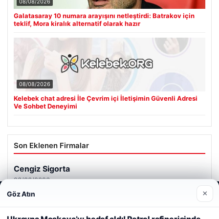
08/08/2026
Galatasaray 10 numara arayışını netleştirdi: Batrakov için
teklif, Mora kiralık alternatif olarak hazır
08/08/2026
Kelebek chat adresi İle Çevrim içi İletişimin Güvenli Adresi
Ve Sohbet Deneyimi
Son Eklenen Firmalar
Cengiz Sigorta
23/06/2026
×
Göz Atın
Web sitemizi nasıl kullandığınızı daha iyi anlayabilmek,
deneyiminizi kişiselleştirmek ve geliştirmek amacıyla çerezler
kullanıyoruz.
Çerez Politikamız