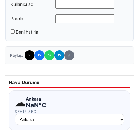
Kullanıcı adı:
Parola:
Beni hatırla
Paylaş:
Hava Durumu
☁
Ankara
NaN°C
ŞEHIR SEÇ