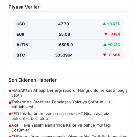
Trabzon’da Otobüste Fenalaşan
Piyasa Verileri
Yolcuya Şoförün Hızlı Müdahalesi
Trabzon'da halk otobüsünde aniden rahatsızlanan 76
yaşındaki yolcu Hasan Öner’in hayatı, şoför Sinan
USD
47.70
▲ +0.07%
Erdoğan’ın…
EUR
55.06
▼ -0.12%
ALTIN
6505.9
▲ +0.21%
BTC
3053964
▼ -0.56%
Son Eklenen Haberler
MASAK’tan Ahbap Derneği raporu. Hangi ünlü ne kadar bağış
■
yaptı?
Trabzon’da Otobüste Fenalaşan Yolcuya Şoförün Hızlı
■
Müdahalesi
FED faiz kararı ne zaman açıklanacak? Nisan ayı faiz
■
beklentisi belli oldu
Açık Hava Yaşam alanlarında Kalite ve bahçe mutfağı
■
Çözümleri
CHP’den süreç yasası mesajı. Kılıçdaroğlu: Terörün bitmesi ve