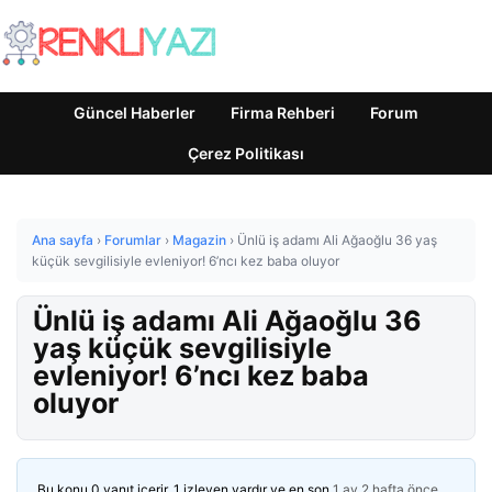
Güncel Haberler
Firma Rehberi
Forum
Çerez Politikası
Ana sayfa
›
Forumlar
›
Magazin
›
Ünlü iş adamı Ali Ağaoğlu 36 yaş
küçük sevgilisiyle evleniyor! 6’ncı kez baba oluyor
Ünlü iş adamı Ali Ağaoğlu 36
yaş küçük sevgilisiyle
evleniyor! 6’ncı kez baba
oluyor
Bu konu 0 yanıt içerir, 1 izleyen vardır ve en son
1 ay 2 hafta önce