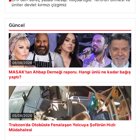
■
üniter devlet kırmızı çizgimiz
Güncel
06/08/2026
MASAK’tan Ahbap Derneği raporu. Hangi ünlü ne kadar bağış
yaptı?
05/08/2026
Trabzon’da Otobüste Fenalaşan Yolcuya Şoförün Hızlı
Müdahalesi