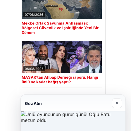
07/08/2026
Mekke Ortak Savunma Antlaşması:
Bölgesel Güvenlik ve İşbirliğinde Yeni Bir
Dönem
06/08/2026
MASAK’tan Ahbap Derneği raporu. Hangi
ünlü ne kadar bağış yaptı?
×
Göz Atın
Son Eklenen Firmalar
Cengiz Sigorta
23/06/2026