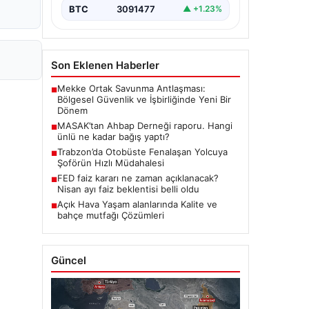
BTC
3091477
▲ +1.23%
Son Eklenen Haberler
Mekke Ortak Savunma Antlaşması:
■
Bölgesel Güvenlik ve İşbirliğinde Yeni Bir
Dönem
MASAK’tan Ahbap Derneği raporu. Hangi
■
ünlü ne kadar bağış yaptı?
Trabzon’da Otobüste Fenalaşan Yolcuya
■
Şoförün Hızlı Müdahalesi
FED faiz kararı ne zaman açıklanacak?
■
Nisan ayı faiz beklentisi belli oldu
Açık Hava Yaşam alanlarında Kalite ve
■
bahçe mutfağı Çözümleri
Güncel