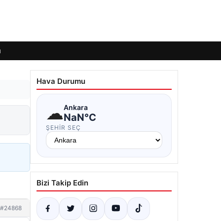
ı
Hava Durumu
☁
Ankara
NaN°C
ŞEHIR SEÇ
Bizi Takip Edin
#24868