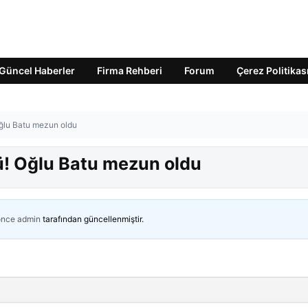
Güncel Haberler
Firma Rehberi
Forum
Çerez Politikas
ğlu Batu mezun oldu
! Oğlu Batu mezun oldu
önce
admin
tarafından güncellenmiştir.