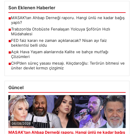
Son Eklenen Haberler
MASAK’tan Ahbap Derneği raporu. Hangi ünlü ne kadar bağış
■
yaptı?
Trabzon’da Otobüste Fenalaşan Yolcuya Şoförün Hızlı
■
Müdahalesi
FED faiz kararı ne zaman açıklanacak? Nisan ayı faiz
■
beklentisi belli oldu
Açık Hava Yaşam alanlarında Kalite ve bahçe mutfağı
■
Çözümleri
CHP’den süreç yasası mesajı. Kılıçdaroğlu: Terörün bitmesi ve
■
üniter devlet kırmızı çizgimiz
Güncel
06/08/2026
MASAK’tan Ahbap Derneği raporu. Hangi ünlü ne kadar bağış