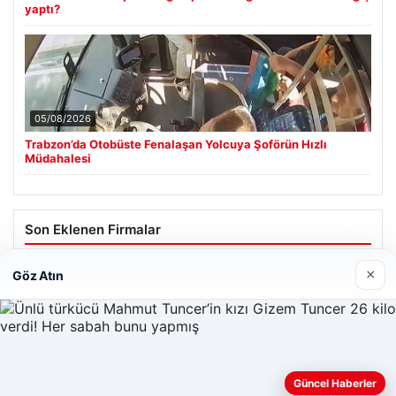
yaptı?
05/08/2026
Trabzon’da Otobüste Fenalaşan Yolcuya Şoförün Hızlı
Müdahalesi
Son Eklenen Firmalar
×
Göz Atın
Web sitemizi nasıl kullandığınızı daha iyi anlayabilmek,
Güncel Haberler