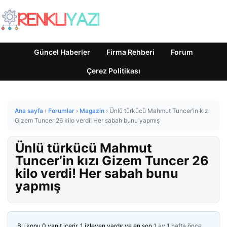
Güncel Haberler
Firma Rehberi
Forum
Çerez Politikası
Ana sayfa
›
Forumlar
›
Magazin
›
Ünlü türkücü Mahmut Tuncer’in kızı
Gizem Tuncer 26 kilo verdi! Her sabah bunu yapmış
Ünlü türkücü Mahmut
Tuncer’in kızı Gizem Tuncer 26
kilo verdi! Her sabah bunu
yapmış
Bu konu 0 yanıt içerir, 1 izleyen vardır ve en son
1 ay 1 hafta önce