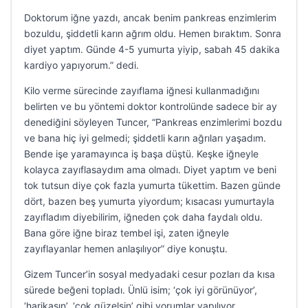
Doktorum iğne yazdı, ancak benim pankreas enzimlerim
bozuldu, şiddetli karın ağrım oldu. Hemen bıraktım. Sonra
diyet yaptım. Günde 4-5 yumurta yiyip, sabah 45 dakika
kardiyo yapıyorum.” dedi.
Kilo verme sürecinde zayıflama iğnesi kullanmadığını
belirten ve bu yöntemi doktor kontrolünde sadece bir ay
denediğini söyleyen Tuncer, “Pankreas enzimlerimi bozdu
ve bana hiç iyi gelmedi; şiddetli karın ağrıları yaşadım.
Bende işe yaramayınca iş başa düştü. Keşke iğneyle
kolayca zayıflasaydım ama olmadı. Diyet yaptım ve beni
tok tutsun diye çok fazla yumurta tükettim. Bazen günde
dört, bazen beş yumurta yiyordum; kısacası yumurtayla
zayıfladım diyebilirim, iğneden çok daha faydalı oldu.
Bana göre iğne biraz tembel işi, zaten iğneyle
zayıflayanlar hemen anlaşılıyor” diye konuştu.
Gizem Tuncer’in sosyal medyadaki cesur pozları da kısa
sürede beğeni topladı. Ünlü isim; ‘çok iyi görünüyor’,
‘harikasın’, ‘çok güzelsin’ gibi yorumlar yapılıyor.