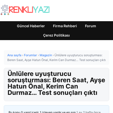
Güncel Haberler
Firma Rehberi
Forum
Çerez Politikası
Ana sayfa
›
Forumlar
›
Magazin
›
Ünlülere uyuşturucu soruşturması:
Beren Saat, Ayşe Hatun Önal, Kerim Can Durmaz… Test sonuçları çıktı
Ünlülere uyuşturucu
soruşturması: Beren Saat, Ayşe
Hatun Önal, Kerim Can
Durmaz… Test sonuçları çıktı
Bu konu 0 yanıt içerir, 1 izleyen vardır ve en son
1 ay 2 hafta önce