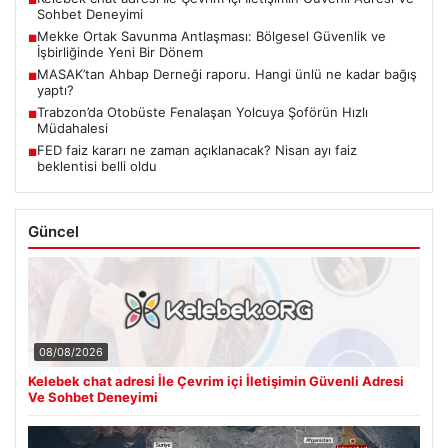
■
Sohbet Deneyimi
Mekke Ortak Savunma Antlaşması: Bölgesel Güvenlik ve
■
İşbirliğinde Yeni Bir Dönem
MASAK’tan Ahbap Derneği raporu. Hangi ünlü ne kadar bağış
■
yaptı?
Trabzon’da Otobüste Fenalaşan Yolcuya Şoförün Hızlı
■
Müdahalesi
FED faiz kararı ne zaman açıklanacak? Nisan ayı faiz
■
beklentisi belli oldu
Güncel
08/08/2026
Kelebek chat adresi İle Çevrim içi İletişimin Güvenli Adresi
Ve Sohbet Deneyimi