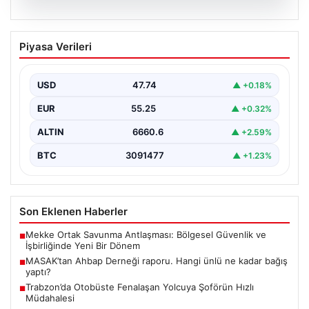
06.08.2026
MASAK’tan Ahbap Derneği raporu.
Piyasa Verileri
Hangi ünlü ne kadar bağış yaptı?
{"title": "MASAK'tan Ahbap Derneği Raporu: Ünlülerin
Bağışları ve Paranın Akibeti", "content": "Son dönemde
USD
47.74
▲ +0.18%
kamuoyunun…
EUR
55.25
▲ +0.32%
ALTIN
6660.6
▲ +2.59%
BTC
3091477
▲ +1.23%
Son Eklenen Haberler
Mekke Ortak Savunma Antlaşması: Bölgesel Güvenlik ve
■
İşbirliğinde Yeni Bir Dönem
MASAK’tan Ahbap Derneği raporu. Hangi ünlü ne kadar bağış
■
yaptı?
Trabzon’da Otobüste Fenalaşan Yolcuya Şoförün Hızlı
■
Müdahalesi