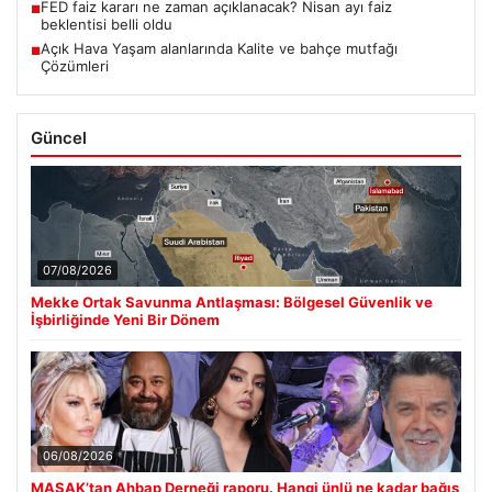
FED faiz kararı ne zaman açıklanacak? Nisan ayı faiz
■
beklentisi belli oldu
Açık Hava Yaşam alanlarında Kalite ve bahçe mutfağı
■
Çözümleri
Güncel
07/08/2026
Mekke Ortak Savunma Antlaşması: Bölgesel Güvenlik ve
İşbirliğinde Yeni Bir Dönem
06/08/2026
MASAK’tan Ahbap Derneği raporu. Hangi ünlü ne kadar bağış