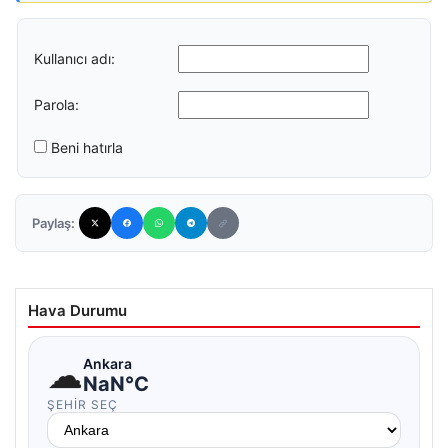
Kullanıcı adı:
Parola:
Beni hatırla
Paylaş:
Hava Durumu
☁
Ankara
NaN°C
ŞEHIR SEÇ