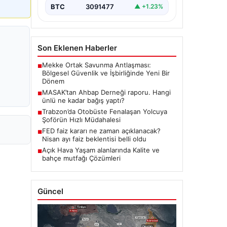
BTC
3091477
▲ +1.23%
Son Eklenen Haberler
Mekke Ortak Savunma Antlaşması:
■
Bölgesel Güvenlik ve İşbirliğinde Yeni Bir
Dönem
MASAK’tan Ahbap Derneği raporu. Hangi
■
ünlü ne kadar bağış yaptı?
Trabzon’da Otobüste Fenalaşan Yolcuya
■
Şoförün Hızlı Müdahalesi
FED faiz kararı ne zaman açıklanacak?
■
Nisan ayı faiz beklentisi belli oldu
Açık Hava Yaşam alanlarında Kalite ve
■
bahçe mutfağı Çözümleri
Güncel