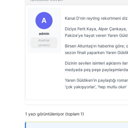
Kanal D’nin reyting rekortmeni diz
A
Diziye Ferit Kaya, Alper Çankaya
admin
Pakize’ye hayat veren Yaren Güld
Anahtar
yönetici
Birsen Altuntaş’ın haberine göre;
sezon finali yaparken Yaren Güldik
Dizinin sevilen isimleri aşklarını i
medyada peş peşe paylaşımlarda 
Yaren Güldiken’in paylaştığı roman
‘çok yakışıyorlar’, ‘hep mutlu olun’
1 yazı görüntüleniyor (toplam 1)