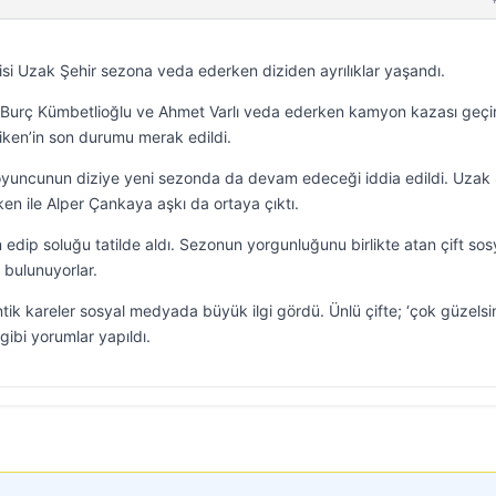
isi Uzak Şehir sezona veda ederken diziden ayrılıklar yaşandı.
, Burç Kümbetlioğlu ve Ahmet Varlı veda ederken kamyon kazası geçi
iken’in son durumu merak edildi.
 oyuncunun diziye yeni sezonda da devam edeceği iddia edildi. Uzak 
en ile Alper Çankaya aşkı da ortaya çıktı.
lan edip soluğu tatilde aldı. Sezonun yorgunluğunu birlikte atan çift sos
bulunuyorlar.
tik kareler sosyal medyada büyük ilgi gördü. Ünlü çifte; ‘çok güzelsin
 gibi yorumlar yapıldı.