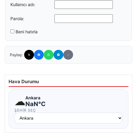
Kullanıcı adı:
Parola:
Beni hatırla
Paylaş:
Hava Durumu
☁
Ankara
NaN°C
ŞEHIR SEÇ