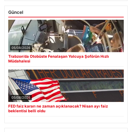
Güncel
05/08/2026
Trabzon’da Otobüste Fenalaşan Yolcuya Şoförün Hızlı
Müdahalesi
05/08/2026
FED faiz kararı ne zaman açıklanacak? Nisan ayı faiz
beklentisi belli oldu