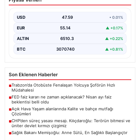
Nisan ayı faiz beklentisi belli oldu
USD
47.59
• 0.01%
EUR
55.14
▲ +0.17%
ALTIN
6510.3
▲ +0.22%
BTC
3070740
▲ +0.81%
Son Eklenen Haberler
Trabzon’da Otobüste Fenalaşan Yolcuya Şoförün Hızlı
■
Müdahalesi
FED faiz kararı ne zaman açıklanacak? Nisan ayı faiz
■
beklentisi belli oldu
Açık Hava Yaşam alanlarında Kalite ve bahçe mutfağı
■
Çözümleri
CHP’den süreç yasası mesajı. Kılıçdaroğlu: Terörün bitmesi ve
■
üniter devlet kırmızı çizgimiz
Sağlık Bakanı Memişoğlu: Anne Sütü, En Sağlıklı Başlangıçtır
■