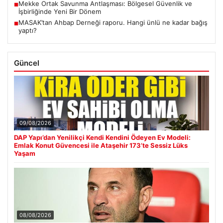
Mekke Ortak Savunma Antlaşması: Bölgesel Güvenlik ve
■
İşbirliğinde Yeni Bir Dönem
MASAK’tan Ahbap Derneği raporu. Hangi ünlü ne kadar bağış
■
yaptı?
Güncel
09/08/2026
DAP Yapı’dan Yenilikçi Kendi Kendini Ödeyen Ev Modeli:
Emlak Konut Güvencesi ile Ataşehir 173’te Sessiz Lüks
Yaşam
08/08/2026