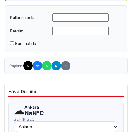
Kullanıcı adı:
Parola:
Beni hatırla
Paylaş:
Hava Durumu
☁
Ankara
NaN°C
ŞEHIR SEÇ