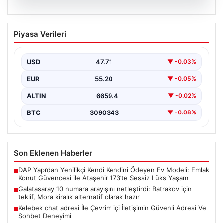
08.08.2026
Galatasaray 10 numara arayışını
Piyasa Verileri
netleştirdi: Batrakov için teklif, Mora
kiralık alternatif olarak hazır
USD
47.71
▼ -0.03%
Galatasaray yönetimi, yaratıcı oyun kurucu arayışında
önemli bir adım attı ve genç yetenek Aleksey…
EUR
55.20
▼ -0.05%
ALTIN
6659.4
▼ -0.02%
BTC
3090343
▼ -0.08%
Son Eklenen Haberler
DAP Yapı’dan Yenilikçi Kendi Kendini Ödeyen Ev Modeli: Emlak
■
Konut Güvencesi ile Ataşehir 173’te Sessiz Lüks Yaşam
Galatasaray 10 numara arayışını netleştirdi: Batrakov için
■
teklif, Mora kiralık alternatif olarak hazır
Kelebek chat adresi İle Çevrim içi İletişimin Güvenli Adresi Ve
■
Sohbet Deneyimi