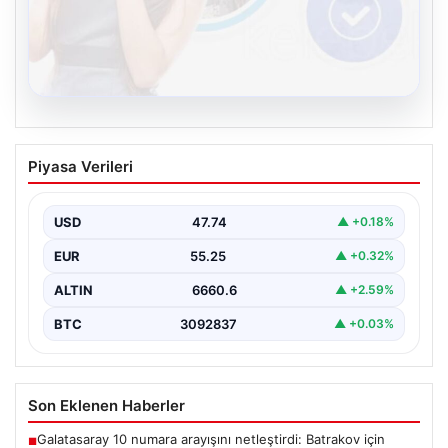
08.08.2026
Kelebek chat adresi İle Çevrim içi
Piyasa Verileri
İletişimin Güvenli Adresi Ve Sohbet
Deneyimi
USD
47.74
▲ +0.18%
Sanal çağında bireylerin kaliteli bir tarzda irtibat kurması
kritik bir önem ifade etmektedir. Halen…
EUR
55.25
▲ +0.32%
ALTIN
6660.6
▲ +2.59%
BTC
3092837
▲ +0.03%
Son Eklenen Haberler
Galatasaray 10 numara arayışını netleştirdi: Batrakov için
■