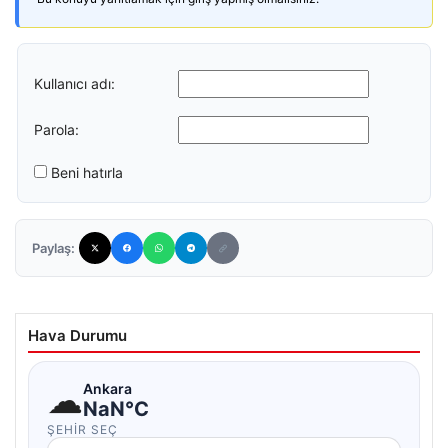
Kullanıcı adı:
Parola:
Beni hatırla
Paylaş:
Hava Durumu
☁
Ankara
NaN°C
ŞEHIR SEÇ