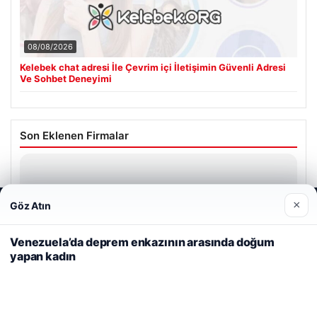
08/08/2026
Kelebek chat adresi İle Çevrim içi İletişimin Güvenli Adresi
Ve Sohbet Deneyimi
Son Eklenen Firmalar
×
Göz Atın
Web sitemizi nasıl kullandığınızı daha iyi anlayabilmek,
deneyiminizi kişiselleştirmek ve geliştirmek amacıyla çerezler
kullanıyoruz.
Çerez Politikamız
Venezuela’da deprem enkazının arasında doğum
yapan kadın
Reddet
Kabul Et