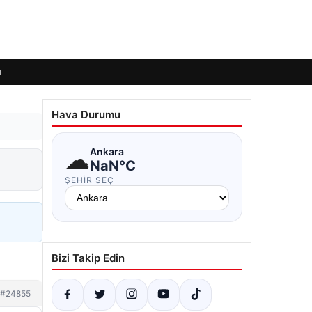
ı
Hava Durumu
☁
Ankara
NaN°C
ŞEHIR SEÇ
Bizi Takip Edin
#24855