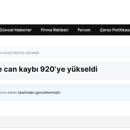
Güncel Haberler
Firma Rehberi
Forum
Çerez Politikas
n kaybı 920’ye yükseldi
 can kaybı 920’ye yükseldi
önce
admin
tarafından güncellenmiştir.