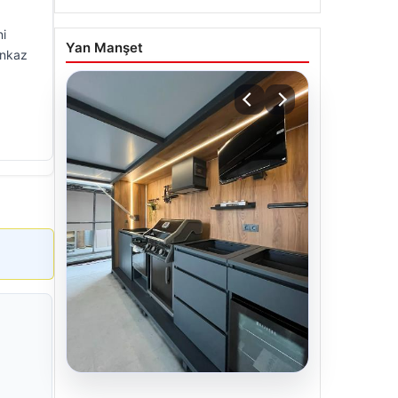
ni
Yan Manşet
 enkaz
04.08.2026