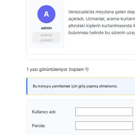
Venezuela’da meydana gelen deprem
A
açıkladı. Uzmanlar, arama-kurtarma 
altındaki kişilerin kurtarılmasında
admin
bulunması halinde bu sürenin uzaya
Anahtar
yönetici
1 yazı görüntüleniyor (toplam 1)
Bu konuyu yanıtlamak için giriş yapmış olmalısınız.
Kullanıcı adı:
Parola: