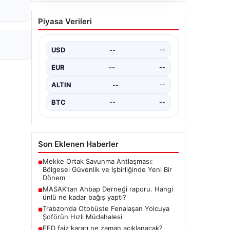
Açık Hava Yaşam
Piyasa Verileri
alanlarında Kalite ve
bahçe mutfağı Çözümleri
USD
--
--
Günümüzde bahçe sosyal alanlar,
evlerin en değerli alanlarından
EUR
--
--
parçası haline gelmiştir. Doğayla
bütünleşik dinlenmek,…
ALTIN
--
--
BTC
--
--
Son Eklenen Haberler
Mekke Ortak Savunma Antlaşması:
■
Bölgesel Güvenlik ve İşbirliğinde Yeni Bir
Dönem
MASAK’tan Ahbap Derneği raporu. Hangi
■
ünlü ne kadar bağış yaptı?
Trabzon’da Otobüste Fenalaşan Yolcuya
■
Şoförün Hızlı Müdahalesi
FED faiz kararı ne zaman açıklanacak?
■