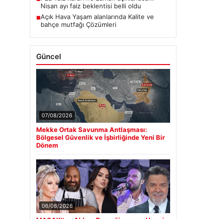
Nisan ayı faiz beklentisi belli oldu
Açık Hava Yaşam alanlarında Kalite ve
■
bahçe mutfağı Çözümleri
Güncel
07/08/2026
Mekke Ortak Savunma Antlaşması:
Bölgesel Güvenlik ve İşbirliğinde Yeni Bir
Dönem
06/08/2026