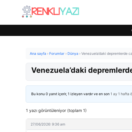
Ana sayfa
›
Forumlar
›
Dünya
›
Venezuela’daki depremlerde ca
Venezuela’daki depremlerde
Bu konu 0 yanıt içerir, 1 izleyen vardır ve en son
1 ay 1 hafta 
1 yazı görüntüleniyor (toplam 1)
27/06/2026: 9:36 am