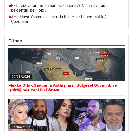
FED faiz kararı ne zaman açıklanacak? Nisan ayı faiz
■
beklentisi belli oldu
Açık Hava Yaşam alanlarında Kalite ve bahçe mutfağı
■
Çözümleri
Güncel
07/08/2026
Mekke Ortak Savunma Antlaşması: Bölgesel Güvenlik ve
İşbirliğinde Yeni Bir Dönem
06/08/2026