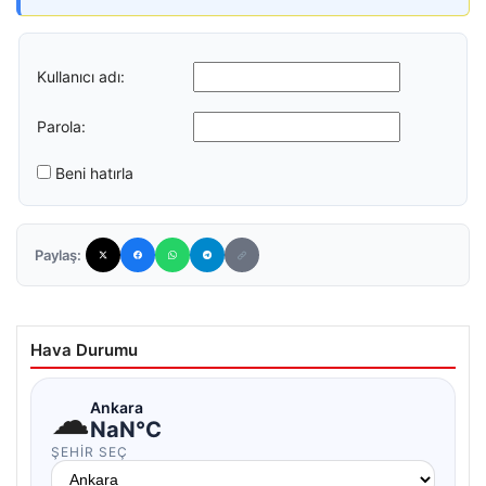
Kullanıcı adı:
Parola:
Beni hatırla
Paylaş:
Hava Durumu
☁
Ankara
NaN°C
ŞEHIR SEÇ