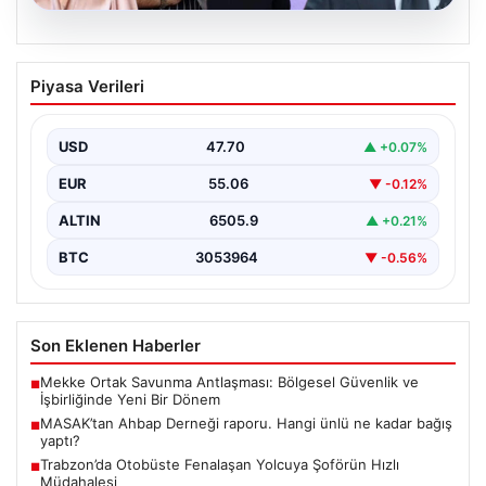
06.08.2026
MASAK’tan Ahbap Derneği raporu.
Piyasa Verileri
Hangi ünlü ne kadar bağış yaptı?
{"title": "MASAK'tan Ahbap Derneği Raporu: Ünlülerin
Bağışları ve Paranın Akibeti", "content": "Son dönemde
USD
47.70
▲ +0.07%
kamuoyunun…
EUR
55.06
▼ -0.12%
ALTIN
6505.9
▲ +0.21%
BTC
3053964
▼ -0.56%
Son Eklenen Haberler
Mekke Ortak Savunma Antlaşması: Bölgesel Güvenlik ve
■
İşbirliğinde Yeni Bir Dönem
MASAK’tan Ahbap Derneği raporu. Hangi ünlü ne kadar bağış
■
yaptı?
Trabzon’da Otobüste Fenalaşan Yolcuya Şoförün Hızlı
■
Müdahalesi