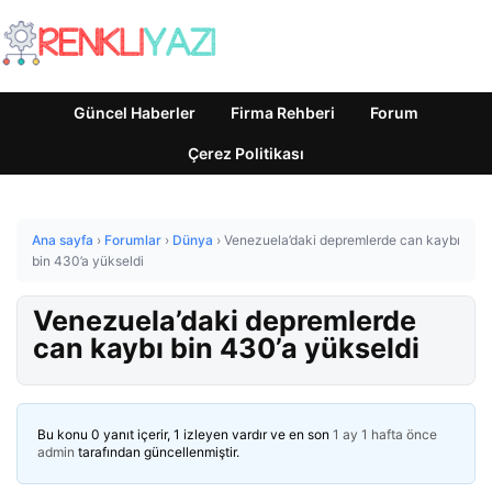
Güncel Haberler
Firma Rehberi
Forum
Çerez Politikası
Ana sayfa
›
Forumlar
›
Dünya
›
Venezuela’daki depremlerde can kaybı
bin 430’a yükseldi
Venezuela’daki depremlerde
can kaybı bin 430’a yükseldi
Bu konu 0 yanıt içerir, 1 izleyen vardır ve en son
1 ay 1 hafta önce
admin
tarafından güncellenmiştir.