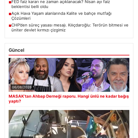
FED faiz kararı ne zaman açıklanacak? Nisan ayı faiz
■
beklentisi belli oldu
Açık Hava Yaşam alanlarında Kalite ve bahçe mutfağı
■
Çözümleri
CHP’den süreç yasası mesajı. Kılıçdaroğlu: Terörün bitmesi ve
■
üniter devlet kırmızı çizgimiz
Güncel
06/08/2026
MASAK’tan Ahbap Derneği raporu. Hangi ünlü ne kadar bağış
yaptı?