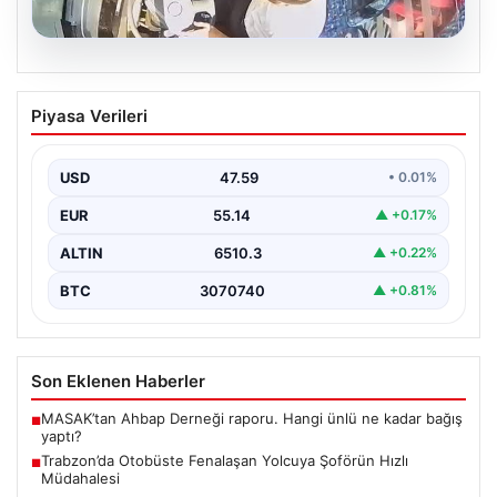
05.08.2026
Trabzon’da Otobüste Fenalaşan
Piyasa Verileri
Yolcuya Şoförün Hızlı Müdahalesi
Trabzon'da halk otobüsünde aniden rahatsızlanan 76
yaşındaki yolcu Hasan Öner’in hayatı, şoför Sinan
USD
47.59
• 0.01%
Erdoğan’ın…
EUR
55.14
▲ +0.17%
ALTIN
6510.3
▲ +0.22%
BTC
3070740
▲ +0.81%
Son Eklenen Haberler
MASAK’tan Ahbap Derneği raporu. Hangi ünlü ne kadar bağış
■
yaptı?
Trabzon’da Otobüste Fenalaşan Yolcuya Şoförün Hızlı
■
Müdahalesi