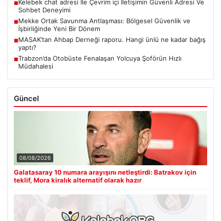
Kelebek chat adresi İle Çevrim içi İletişimin Güvenli Adresi Ve
■
Sohbet Deneyimi
Mekke Ortak Savunma Antlaşması: Bölgesel Güvenlik ve
■
İşbirliğinde Yeni Bir Dönem
MASAK’tan Ahbap Derneği raporu. Hangi ünlü ne kadar bağış
■
yaptı?
Trabzon’da Otobüste Fenalaşan Yolcuya Şoförün Hızlı
■
Müdahalesi
Güncel
08/08/2026
Galatasaray 10 numara arayışını netleştirdi: Batrakov için
teklif, Mora kiralık alternatif olarak hazır