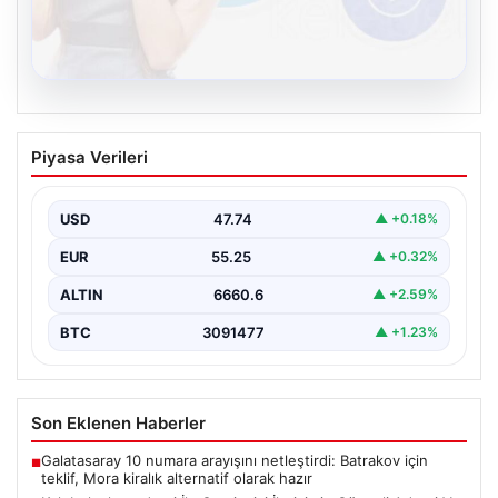
08.08.2026
Kelebek chat adresi İle Çevrim içi
Piyasa Verileri
İletişimin Güvenli Adresi Ve Sohbet
Deneyimi
USD
47.74
▲ +0.18%
Sanal çağında bireylerin kaliteli bir tarzda irtibat kurması
kritik bir önem ifade etmektedir. Halen…
EUR
55.25
▲ +0.32%
ALTIN
6660.6
▲ +2.59%
BTC
3091477
▲ +1.23%
Son Eklenen Haberler
Galatasaray 10 numara arayışını netleştirdi: Batrakov için
■
teklif, Mora kiralık alternatif olarak hazır