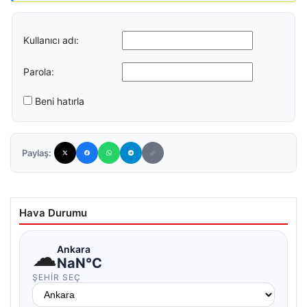
Kullanıcı adı:
Parola:
Beni hatırla
Paylaş:
Hava Durumu
☁
Ankara
NaN°C
ŞEHIR SEÇ