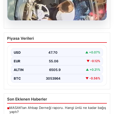
05.08.2026
Trabzon’da Otobüste Fenalaşan
Piyasa Verileri
Yolcuya Şoförün Hızlı Müdahalesi
Trabzon'da halk otobüsünde aniden rahatsızlanan 76
yaşındaki yolcu Hasan Öner’in hayatı, şoför Sinan
USD
47.70
▲ +0.07%
Erdoğan’ın…
EUR
55.06
▼ -0.12%
ALTIN
6505.9
▲ +0.21%
BTC
3053964
▼ -0.56%
Son Eklenen Haberler
MASAK’tan Ahbap Derneği raporu. Hangi ünlü ne kadar bağış
■
yaptı?