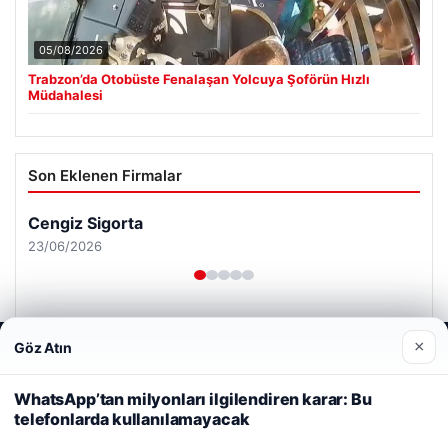
05/08/2026
Trabzon’da Otobüste Fenalaşan Yolcuya Şoförün Hızlı
Müdahalesi
Son Eklenen Firmalar
Cengiz Sigorta
23/06/2026
×
Göz Atın
Web sitemizi nasıl kullandığınızı daha iyi anlayabilmek,
deneyiminizi kişiselleştirmek ve geliştirmek amacıyla çerezler
kullanıyoruz.
Çerez Politikamız
WhatsApp’tan milyonları ilgilendiren karar: Bu
© 2026 Renkli Yazı – Güncel Haberler
telefonlarda kullanılamayacak
Reddet
Kabul Et
Tercüme Bürosu
|
Malta Dil Okulu
|
lemagrup.com.tr