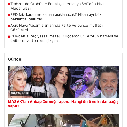
Trabzon’da Otobüste Fenalaşan Yolcuya Şoförün Hızlı
■
Müdahalesi
FED faiz kararı ne zaman açıklanacak? Nisan ayı faiz
■
beklentisi belli oldu
Açık Hava Yaşam alanlarında Kalite ve bahçe mutfağı
■
Çözümleri
CHP’den süreç yasası mesajı. Kılıçdaroğlu: Terörün bitmesi ve
■
üniter devlet kırmızı çizgimiz
Güncel
06/08/2026
MASAK’tan Ahbap Derneği raporu. Hangi ünlü ne kadar bağış
yaptı?