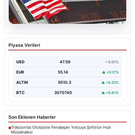
05.08.2026
FED faiz kararı ne zaman açıklanacak?
Piyasa Verileri
Nisan ayı faiz beklentisi belli oldu
USD
47.59
• 0.01%
EUR
55.14
▲ +0.17%
ALTIN
6510.3
▲ +0.22%
BTC
3070740
▲ +0.81%
Son Eklenen Haberler
Trabzon’da Otobüste Fenalaşan Yolcuya Şoförün Hızlı
■
Müdahalesi