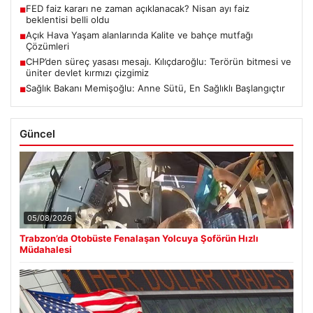
FED faiz kararı ne zaman açıklanacak? Nisan ayı faiz
■
beklentisi belli oldu
Açık Hava Yaşam alanlarında Kalite ve bahçe mutfağı
■
Çözümleri
CHP’den süreç yasası mesajı. Kılıçdaroğlu: Terörün bitmesi ve
■
üniter devlet kırmızı çizgimiz
Sağlık Bakanı Memişoğlu: Anne Sütü, En Sağlıklı Başlangıçtır
■
Güncel
05/08/2026
Trabzon’da Otobüste Fenalaşan Yolcuya Şoförün Hızlı
Müdahalesi