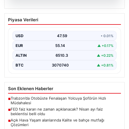
05.08.2026
FED faiz kararı ne zaman açıklanacak?
Piyasa Verileri
Nisan ayı faiz beklentisi belli oldu
USD
47.59
• 0.01%
EUR
55.14
▲ +0.17%
ALTIN
6510.3
▲ +0.22%
BTC
3070740
▲ +0.81%
Son Eklenen Haberler
Trabzon’da Otobüste Fenalaşan Yolcuya Şoförün Hızlı
■
Müdahalesi
FED faiz kararı ne zaman açıklanacak? Nisan ayı faiz
■
beklentisi belli oldu
Açık Hava Yaşam alanlarında Kalite ve bahçe mutfağı
■
Çözümleri