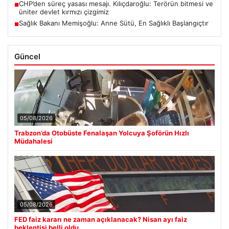
CHP’den süreç yasası mesajı. Kılıçdaroğlu: Terörün bitmesi ve
■
üniter devlet kırmızı çizgimiz
Sağlık Bakanı Memişoğlu: Anne Sütü, En Sağlıklı Başlangıçtır
■
Güncel
05/08/2026
Trabzon’da Otobüste Fenalaşan Yolcuya Şoförün Hızlı
Müdahalesi
05/08/2026
FED faiz kararı ne zaman açıklanacak? Nisan ayı faiz
beklentisi belli oldu