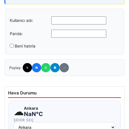
Kullanıcı adı:
Parola:
Beni hatırla
Paylaş:
Hava Durumu
☁
Ankara
NaN°C
ŞEHIR SEÇ