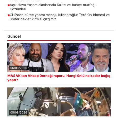
Açık Hava Yaşam alanlarında Kalite ve bahçe mutfağı
■
Çözümleri
CHP’den süreç yasası mesajı. Kılıçdaroğlu: Terörün bitmesi ve
■
üniter devlet kırmızı çizgimiz
Güncel
06/08/2026
MASAK’tan Ahbap Derneği raporu. Hangi ünlü ne kadar bağış
yaptı?
05/08/2026