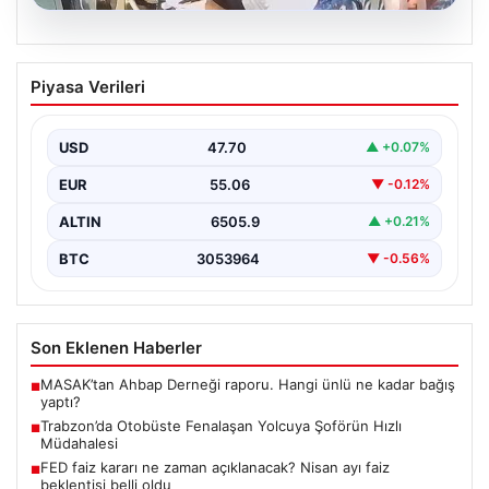
05.08.2026
Trabzon’da Otobüste Fenalaşan
Piyasa Verileri
Yolcuya Şoförün Hızlı Müdahalesi
Trabzon'da halk otobüsünde aniden rahatsızlanan 76
yaşındaki yolcu Hasan Öner’in hayatı, şoför Sinan
USD
47.70
▲ +0.07%
Erdoğan’ın…
EUR
55.06
▼ -0.12%
ALTIN
6505.9
▲ +0.21%
BTC
3053964
▼ -0.56%
Son Eklenen Haberler
MASAK’tan Ahbap Derneği raporu. Hangi ünlü ne kadar bağış
■
yaptı?
Trabzon’da Otobüste Fenalaşan Yolcuya Şoförün Hızlı
■
Müdahalesi
FED faiz kararı ne zaman açıklanacak? Nisan ayı faiz
■
beklentisi belli oldu