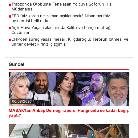
Trabzon’da Otobüste Fenalaşan Yolcuya Şoförün Hızlı
■
Müdahalesi
FED faiz kararı ne zaman açıklanacak? Nisan ayı faiz
■
beklentisi belli oldu
Açık Hava Yaşam alanlarında Kalite ve bahçe mutfağı
■
Çözümleri
CHP’den süreç yasası mesajı. Kılıçdaroğlu: Terörün bitmesi ve
■
üniter devlet kırmızı çizgimiz
Güncel
06/08/2026
MASAK’tan Ahbap Derneği raporu. Hangi ünlü ne kadar bağış
yaptı?