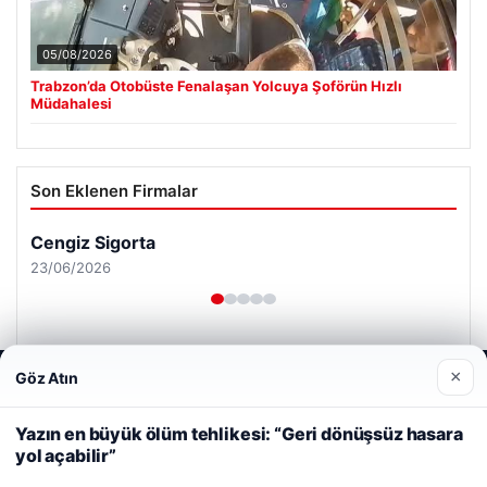
05/08/2026
Trabzon’da Otobüste Fenalaşan Yolcuya Şoförün Hızlı
Müdahalesi
Son Eklenen Firmalar
Cengiz Sigorta
23/06/2026
×
Göz Atın
Web sitemizi nasıl kullandığınızı daha iyi anlayabilmek,
deneyiminizi kişiselleştirmek ve geliştirmek amacıyla çerezler
kullanıyoruz.
Çerez Politikamız
Yazın en büyük ölüm tehlikesi: “Geri dönüşsüz hasara
© 2026 Renkli Yazı – Güncel Haberler
yol açabilir”
Reddet
Kabul Et
Tercüme Bürosu
|
Malta Dil Okulu
|
lemagrup.com.tr