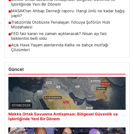
■
İşbirliğinde Yeni Bir Dönem
MASAK’tan Ahbap Derneği raporu. Hangi ünlü ne kadar bağış
■
yaptı?
Trabzon’da Otobüste Fenalaşan Yolcuya Şoförün Hızlı
■
Müdahalesi
FED faiz kararı ne zaman açıklanacak? Nisan ayı faiz
■
beklentisi belli oldu
Açık Hava Yaşam alanlarında Kalite ve bahçe mutfağı
■
Çözümleri
Güncel
07/08/2026
Mekke Ortak Savunma Antlaşması: Bölgesel Güvenlik ve
İşbirliğinde Yeni Bir Dönem