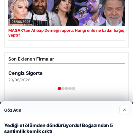
06/08/2026
MASAK’tan Ahbap Derneği raporu. Hangi ünlü ne kadar bağış
yaptı?
Son Eklenen Firmalar
Cengiz Sigorta
23/06/2026
×
Göz Atın
Web sitemizi nasıl kullandığınızı daha iyi anlayabilmek,
deneyiminizi kişiselleştirmek ve geliştirmek amacıyla çerezler
kullanıyoruz.
Çerez Politikamız
Yediği et ölümden döndürüyordu! Boğazından 5
© 2026 Renkli Yazı – Güncel Haberler
santimlik kemik çıktı
Reddet
Kabul Et