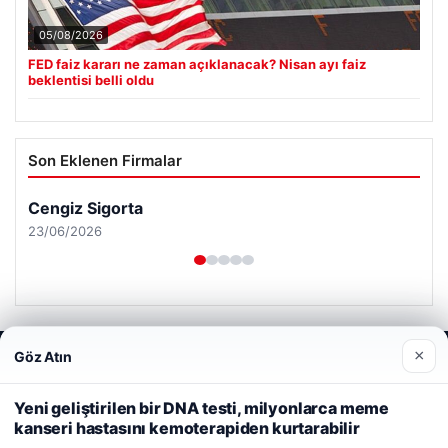
05/08/2026
FED faiz kararı ne zaman açıklanacak? Nisan ayı faiz
beklentisi belli oldu
Son Eklenen Firmalar
Cengiz Sigorta
23/06/2026
×
Göz Atın
Web sitemizi nasıl kullandığınızı daha iyi anlayabilmek,
deneyiminizi kişiselleştirmek ve geliştirmek amacıyla çerezler
© 2026 Renkli Yazı – Güncel Haberler
kullanıyoruz.
Çerez Politikamız
Yeni geliştirilen bir DNA testi, milyonlarca meme
kanseri hastasını kemoterapiden kurtarabilir
Tercüme Bürosu
|
Malta Dil Okulu
|
lemagrup.com.tr
Reddet
Kabul Et