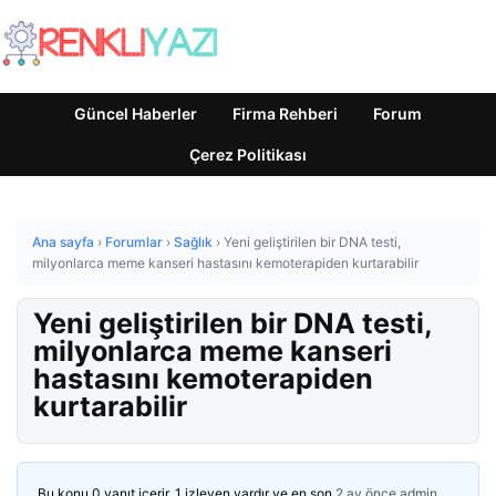
Güncel Haberler
Firma Rehberi
Forum
Çerez Politikası
Ana sayfa
›
Forumlar
›
Sağlık
›
Yeni geliştirilen bir DNA testi,
milyonlarca meme kanseri hastasını kemoterapiden kurtarabilir
Yeni geliştirilen bir DNA testi,
milyonlarca meme kanseri
hastasını kemoterapiden
kurtarabilir
Bu konu 0 yanıt içerir, 1 izleyen vardır ve en son
2 ay önce
admin