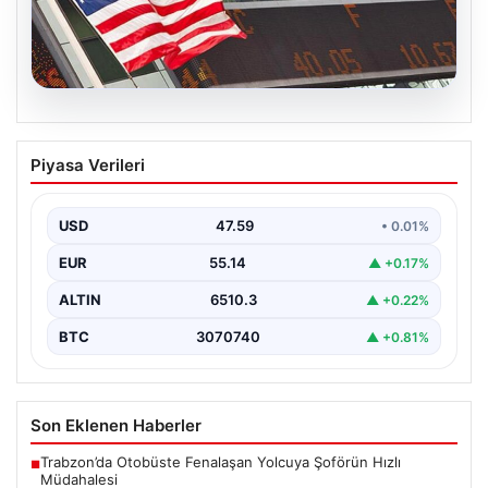
05.08.2026
FED faiz kararı ne zaman açıklanacak?
Piyasa Verileri
Nisan ayı faiz beklentisi belli oldu
USD
47.59
• 0.01%
EUR
55.14
▲ +0.17%
ALTIN
6510.3
▲ +0.22%
BTC
3070740
▲ +0.81%
Son Eklenen Haberler
Trabzon’da Otobüste Fenalaşan Yolcuya Şoförün Hızlı
■
Müdahalesi