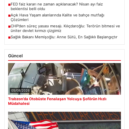
FED faiz kararı ne zaman açıklanacak? Nisan ayı faiz
■
beklentisi belli oldu
Açık Hava Yaşam alanlarında Kalite ve bahçe mutfağı
■
Çözümleri
CHP’den süreç yasası mesajı. Kılıçdaroğlu: Terörün bitmesi ve
■
üniter devlet kırmızı çizgimiz
Sağlık Bakanı Memişoğlu: Anne Sütü, En Sağlıklı Başlangıçtır
■
Güncel
05/08/2026
Trabzon’da Otobüste Fenalaşan Yolcuya Şoförün Hızlı
Müdahalesi