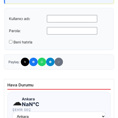
Kullanıcı adı:
Parola:
Beni hatırla
Paylaş:
Hava Durumu
☁
Ankara
NaN°C
ŞEHIR SEÇ