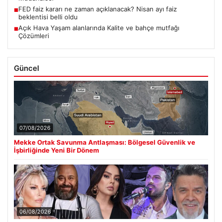
FED faiz kararı ne zaman açıklanacak? Nisan ayı faiz
■
beklentisi belli oldu
Açık Hava Yaşam alanlarında Kalite ve bahçe mutfağı
■
Çözümleri
Güncel
07/08/2026
Mekke Ortak Savunma Antlaşması: Bölgesel Güvenlik ve
İşbirliğinde Yeni Bir Dönem
06/08/2026