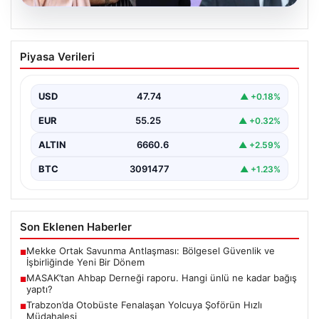
06.08.2026
MASAK’tan Ahbap Derneği raporu.
Piyasa Verileri
Hangi ünlü ne kadar bağış yaptı?
{"title": "MASAK'tan Ahbap Derneği Raporu: Ünlülerin
Bağışları ve Paranın Akibeti", "content": "Son dönemde
USD
47.74
▲ +0.18%
kamuoyunun…
EUR
55.25
▲ +0.32%
ALTIN
6660.6
▲ +2.59%
BTC
3091477
▲ +1.23%
Son Eklenen Haberler
Mekke Ortak Savunma Antlaşması: Bölgesel Güvenlik ve
■
İşbirliğinde Yeni Bir Dönem
MASAK’tan Ahbap Derneği raporu. Hangi ünlü ne kadar bağış
■
yaptı?
Trabzon’da Otobüste Fenalaşan Yolcuya Şoförün Hızlı
■
Müdahalesi