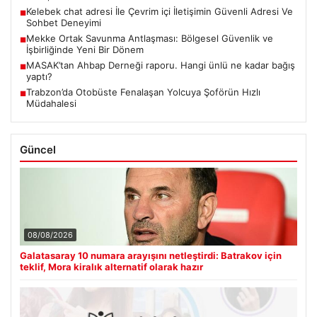
Kelebek chat adresi İle Çevrim içi İletişimin Güvenli Adresi Ve
■
Sohbet Deneyimi
Mekke Ortak Savunma Antlaşması: Bölgesel Güvenlik ve
■
İşbirliğinde Yeni Bir Dönem
MASAK’tan Ahbap Derneği raporu. Hangi ünlü ne kadar bağış
■
yaptı?
Trabzon’da Otobüste Fenalaşan Yolcuya Şoförün Hızlı
■
Müdahalesi
Güncel
08/08/2026
Galatasaray 10 numara arayışını netleştirdi: Batrakov için
teklif, Mora kiralık alternatif olarak hazır