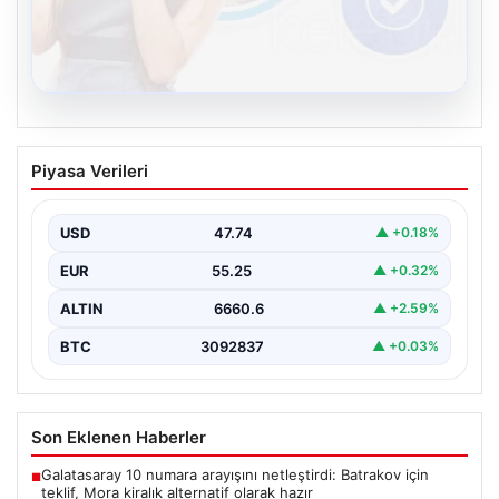
08.08.2026
Kelebek chat adresi İle Çevrim içi
Piyasa Verileri
İletişimin Güvenli Adresi Ve Sohbet
Deneyimi
USD
47.74
▲ +0.18%
Sanal çağında bireylerin kaliteli bir tarzda irtibat kurması
kritik bir önem ifade etmektedir. Halen…
EUR
55.25
▲ +0.32%
ALTIN
6660.6
▲ +2.59%
BTC
3092837
▲ +0.03%
Son Eklenen Haberler
Galatasaray 10 numara arayışını netleştirdi: Batrakov için
■
teklif, Mora kiralık alternatif olarak hazır