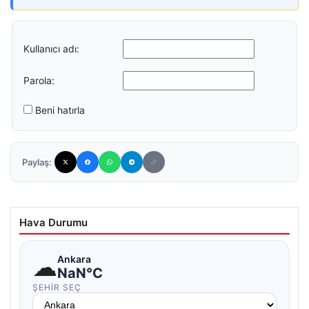
Kullanıcı adı:
Parola:
Beni hatırla
Paylaş:
Hava Durumu
☁
Ankara
NaN°C
ŞEHIR SEÇ