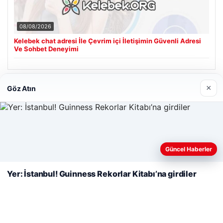
08/08/2026
Kelebek chat adresi İle Çevrim içi İletişimin Güvenli Adresi
Ve Sohbet Deneyimi
×
Göz Atın
Son Eklenen Firmalar
Hastaş Beton
26/05/2026
Web sitemizi nasıl kullandığınızı daha iyi anlayabilmek,
deneyiminizi kişiselleştirmek ve geliştirmek amacıyla çerezler
Güncel Haberler
kullanıyoruz.
Çerez Politikamız
Yer: İstanbul! Guinness Rekorlar Kitabı’na girdiler
Reddet
Kabul Et
© 2026 Renkli Yazı – Güncel Haberler
eleri
Tercüme Bürosu
|
Malta Dil Okulu
|
lemagrup.com.tr