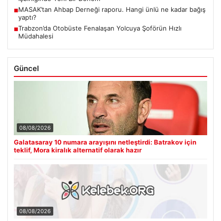
MASAK’tan Ahbap Derneği raporu. Hangi ünlü ne kadar bağış
■
yaptı?
Trabzon’da Otobüste Fenalaşan Yolcuya Şoförün Hızlı
■
Müdahalesi
Güncel
08/08/2026
Galatasaray 10 numara arayışını netleştirdi: Batrakov için
teklif, Mora kiralık alternatif olarak hazır
08/08/2026