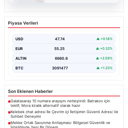
08.08.2026
Kelebek chat adresi İle Çevrim içi
Piyasa Verileri
İletişimin Güvenli Adresi Ve Sohbet
Deneyimi
USD
47.74
▲ +0.18%
Sanal çağında bireylerin kaliteli bir tarzda irtibat kurması
kritik bir önem ifade etmektedir. Halen…
EUR
55.25
▲ +0.32%
ALTIN
6660.6
▲ +2.59%
BTC
3091477
▲ +1.23%
Son Eklenen Haberler
Galatasaray 10 numara arayışını netleştirdi: Batrakov için
■
teklif, Mora kiralık alternatif olarak hazır
Kelebek chat adresi İle Çevrim içi İletişimin Güvenli Adresi Ve
■
Sohbet Deneyimi
Mekke Ortak Savunma Antlaşması: Bölgesel Güvenlik ve
■
İşbirliğinde Yeni Bir Dönem