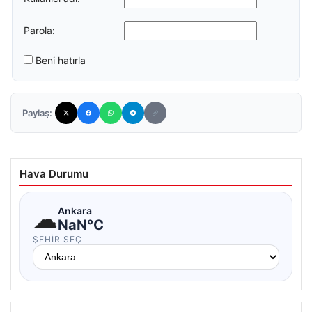
Parola:
Beni hatırla
Paylaş:
Hava Durumu
☁
Ankara
NaN°C
ŞEHIR SEÇ