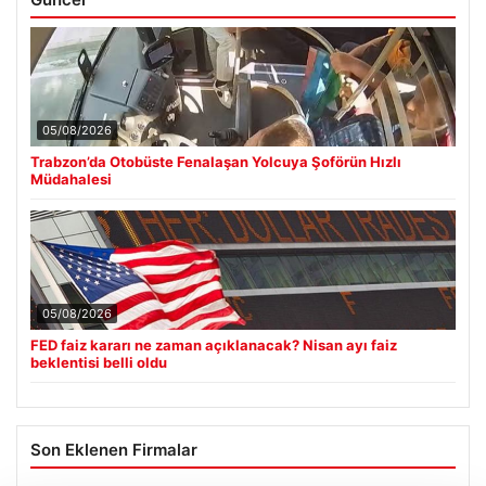
05/08/2026
Trabzon’da Otobüste Fenalaşan Yolcuya Şoförün Hızlı
Müdahalesi
05/08/2026
FED faiz kararı ne zaman açıklanacak? Nisan ayı faiz
beklentisi belli oldu
Son Eklenen Firmalar