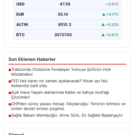
USD
47.59
• 0.01%
EUR
55.14
▲ +0.17%
ALTIN
6510.3
▲ +0.22%
BTC
3070740
▲ +0.81%
Son Eklenen Haberler
Trabzon’da Otobüste Fenalaşan Yolcuya Şoförün Hızlı
■
Müdahalesi
FED faiz kararı ne zaman açıklanacak? Nisan ayı faiz
■
beklentisi belli oldu
Açık Hava Yaşam alanlarında Kalite ve bahçe mutfağı
■
Çözümleri
CHP’den süreç yasası mesajı. Kılıçdaroğlu: Terörün bitmesi ve
■
üniter devlet kırmızı çizgimiz
Sağlık Bakanı Memişoğlu: Anne Sütü, En Sağlıklı Başlangıçtır
■
Güncel