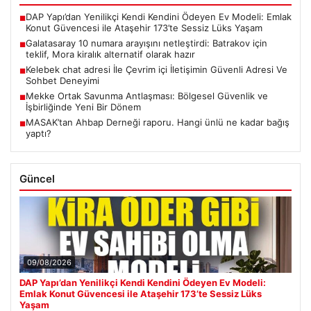
DAP Yapı’dan Yenilikçi Kendi Kendini Ödeyen Ev Modeli: Emlak
■
Konut Güvencesi ile Ataşehir 173’te Sessiz Lüks Yaşam
Galatasaray 10 numara arayışını netleştirdi: Batrakov için
■
teklif, Mora kiralık alternatif olarak hazır
Kelebek chat adresi İle Çevrim içi İletişimin Güvenli Adresi Ve
■
Sohbet Deneyimi
Mekke Ortak Savunma Antlaşması: Bölgesel Güvenlik ve
■
İşbirliğinde Yeni Bir Dönem
MASAK’tan Ahbap Derneği raporu. Hangi ünlü ne kadar bağış
■
yaptı?
Güncel
09/08/2026
DAP Yapı’dan Yenilikçi Kendi Kendini Ödeyen Ev Modeli:
Emlak Konut Güvencesi ile Ataşehir 173’te Sessiz Lüks
Yaşam