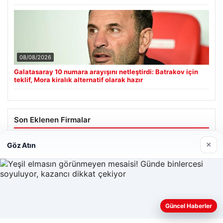
08/08/2026
Galatasaray 10 numara arayışını netleştirdi: Batrakov için
teklif, Mora kiralık alternatif olarak hazır
Son Eklenen Firmalar
Cengiz Sigorta
×
Göz Atın
23/06/2026
Web sitemizi nasıl kullandığınızı daha iyi anlayabilmek,
Güncel Haberler
deneyiminizi kişiselleştirmek ve geliştirmek amacıyla çerezler