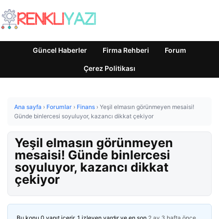
Güncel Haberler
Firma Rehberi
Forum
Çerez Politikası
Ana sayfa
›
Forumlar
›
Finans
›
Yeşil elmasın görünmeyen mesaisi!
Günde binlercesi soyuluyor, kazancı dikkat çekiyor
Yeşil elmasın görünmeyen
mesaisi! Günde binlercesi
soyuluyor, kazancı dikkat
çekiyor
Bu konu 0 yanıt içerir, 1 izleyen vardır ve en son
2 ay 3 hafta önce