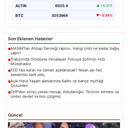
ALTIN
6505.9
▲ +0.21%
BTC
3053964
▼ -0.56%
Son Eklenen Haberler
MASAK’tan Ahbap Derneği raporu. Hangi ünlü ne kadar bağış
■
yaptı?
Trabzon’da Otobüste Fenalaşan Yolcuya Şoförün Hızlı
■
Müdahalesi
FED faiz kararı ne zaman açıklanacak? Nisan ayı faiz
■
beklentisi belli oldu
Açık Hava Yaşam alanlarında Kalite ve bahçe mutfağı
■
Çözümleri
CHP’den süreç yasası mesajı. Kılıçdaroğlu: Terörün bitmesi ve
■
üniter devlet kırmızı çizgimiz
Güncel