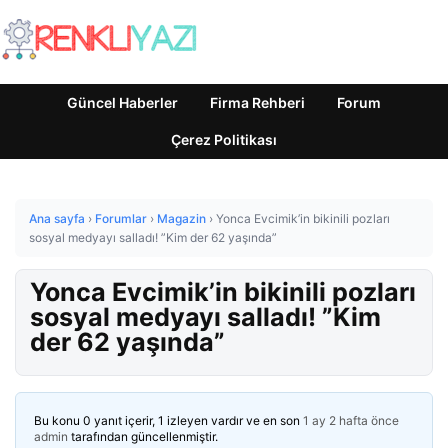
Güncel Haberler
Firma Rehberi
Forum
Çerez Politikası
Ana sayfa
›
Forumlar
›
Magazin
›
Yonca Evcimik’in bikinili pozları
sosyal medyayı salladı! ”Kim der 62 yaşında”
Yonca Evcimik’in bikinili pozları
sosyal medyayı salladı! ”Kim
der 62 yaşında”
Bu konu 0 yanıt içerir, 1 izleyen vardır ve en son
1 ay 2 hafta önce
admin
tarafından güncellenmiştir.