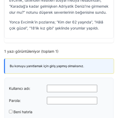
Evcimik, tatilinden kesitleri sosyal medya hesabından,
“Karadağ’a kadar gelmişken Adriyatik Denizi’ne girmemek
olur mu?” notunu düşerek sevenlerinin beğenisine sundu.
Yonca Evcimik’in pozlarına; “Kim der 62 yaşında”, “Hâlâ
çok güzel”, “18’lik kız gibi” şeklinde yorumlar yapıldı.
1 yazı görüntüleniyor (toplam 1)
Bu konuyu yanıtlamak için giriş yapmış olmalısınız.
Kullanıcı adı:
Parola:
Beni hatırla